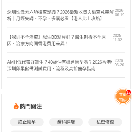
2026-
深圳性激素六項檢查幾錢？2026最新收費與檢查意義解
06-19
析｜月經失調、不孕、多囊必看【港人北上攻略】
2025-
【深圳不孕治療】想生BB點算好？醫生剖析不孕原
11-02
因、治療方向同香港費用差異！
2026-
AMH低代表好難生？40歲仲有機會懷孕嗎？2026香港/
06-26
深圳卵巢儲備測試費用、流程及高齡備孕指南
12
立即
預約
熱門關注
終止懷孕
婦科腫瘤
私密修復