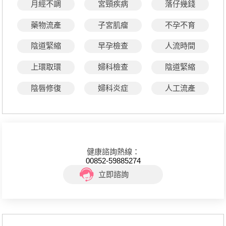
月經不調
宮頸疾病
落仔幾錢
藥物流產
子宮肌瘤
不孕不育
陰道緊縮
早孕檢查
人流時間
上環取環
婦科檢查
陰道緊縮
陰唇修復
婦科炎症
人工流產
健康諮詢熱線：
00852-59885274
立即諮詢