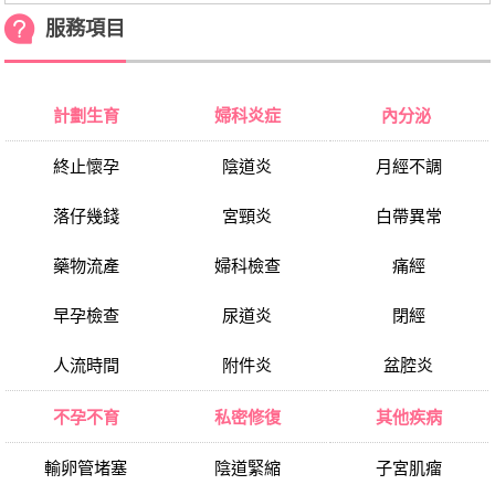
服務項目
計劃生育
婦科炎症
內分泌
終止懷孕
陰道炎
月經不調
落仔幾錢
宮頸炎
白帶異常
藥物流產
婦科檢查
痛經
早孕檢查
尿道炎
閉經
人流時間
附件炎
盆腔炎
不孕不育
私密修復
其他疾病
輸卵管堵塞
陰道緊縮
子宮肌瘤