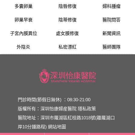
多囊卵巢
陰唇修復
婦科腫瘤
卵巢早衰
陰蒂修復
醫院問答
子宮內膜異位
處女膜修復
新聞資訊
外陰炎
私密漂紅
醫師團隊
門診時間(節假日無休) ：08:30-21:00
版權所有：深圳怡康婦産醫院
隱私政策
醫院地址：深圳市羅湖區紅桂路1018號(離羅湖口
岸10分鍾路程)
網站地圖