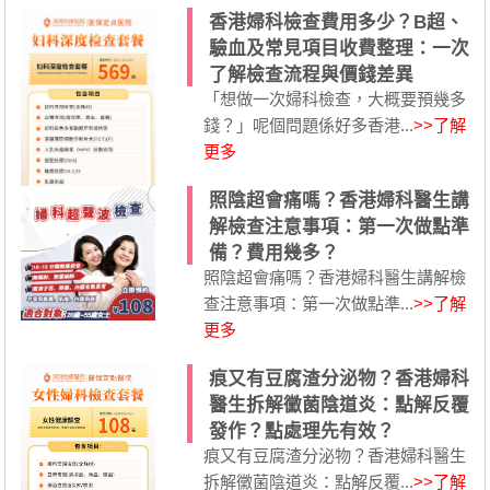
香港婦科檢查費用多少？B超、
驗血及常見項目收費整理：一次
了解檢查流程與價錢差異
「想做一次婦科檢查，大概要預幾多
錢？」呢個問題係好多香港...
>>了解
更多
照陰超會痛嗎？香港婦科醫生講
解檢查注意事項：第一次做點準
備？費用幾多？
照陰超會痛嗎？香港婦科醫生講解檢
查注意事項：第一次做點準...
>>了解
更多
痕又有豆腐渣分泌物？香港婦科
醫生拆解黴菌陰道炎：點解反覆
發作？點處理先有效？
痕又有豆腐渣分泌物？香港婦科醫生
拆解黴菌陰道炎：點解反覆...
>>了解