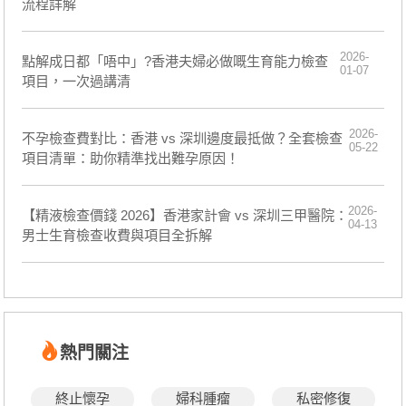
流程詳解
2026-
點解成日都「唔中」?香港夫婦必做嘅生育能力檢查
01-07
項目，一次過講清
2026-
不孕檢查費對比：香港 vs 深圳邊度最抵做？全套檢查
05-22
項目清單：助你精準找出難孕原因！
2026-
【精液檢查價錢 2026】香港家計會 vs 深圳三甲醫院：
04-13
男士生育檢查收費與項目全拆解
熱門關注
終止懷孕
婦科腫瘤
私密修復