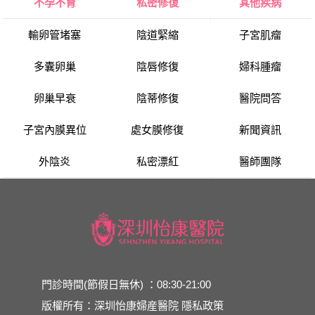
不孕不育
私密修復
其他疾病
輸卵管堵塞
陰道緊縮
子宮肌瘤
多囊卵巢
陰唇修復
婦科腫瘤
卵巢早衰
陰蒂修復
醫院問答
子宮內膜異位
處女膜修復
新聞資訊
外陰炎
私密漂紅
醫師團隊
門診時間(節假日無休) ：08:30-21:00
版權所有：深圳怡康婦産醫院
隱私政策