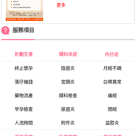
更多
服務項目
計劃生育
婦科炎症
內分泌
終止懷孕
陰道炎
月經不調
落仔幾錢
宮頸炎
白帶異常
藥物流產
婦科檢查
痛經
早孕檢查
尿道炎
閉經
人流時間
附件炎
盆腔炎