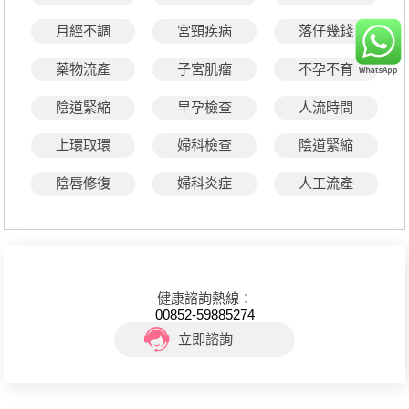
月經不調
宮頸疾病
落仔幾錢
藥物流產
子宮肌瘤
不孕不育
陰道緊縮
早孕檢查
人流時間
上環取環
婦科檢查
陰道緊縮
陰唇修復
婦科炎症
人工流產
健康諮詢熱線：
00852-59885274
立即諮詢