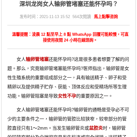
深圳龙岗女人输卵管堵塞还能怀孕吗？
发布时间：2021-11-13 15:52 564次閱讀
馬上點擊咨詢
溫馨提醒：淩晨 12 點至早上 8 點 WhatsApp 回覆可能較慢，可直
接使用夜間 24 小時在線諮詢。
女人
输卵管堵塞
还能怀孕吗?这是很多患者想要了解的问
题。那么，究竟输卵管堵塞能怀孕吗?医师指出，输卵管是女
性生殖系统的重要组成部分之一，具有输送精子、卵子和受
精卵以及提供精子贮存、获能、顶体反应和受精场所等生理
功能。输卵管阻塞是导致
女性不孕
的重要原因之一。
女人输卵管堵塞还能怀孕吗?输卵管的通畅是受孕必不可
少的主要条件之一，输卵管的管腔比较狭窄，较窄部分的管
腔直径只有1～2mm。当发生输卵管炎或
盆腔炎
时，输卵管