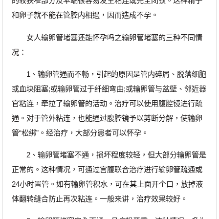
的较狭窄部分及伞端很容易发生粘连或完全闭锁。这样精子
和卵子就不能在管腔内相遇，因而造成不孕。
女人输卵管堵塞还能怀孕吗之输卵管堵塞的三种不同情
况：
1、输卵管通而不畅，引起的原因是管内碎屑、脱落细胞
或血块阻塞;或输卵管过于纤细弯曲;或输卵管与盆壁、邻近器
官粘连，牵拉了输卵管的活动。治疗可以使用腹腔镜进行疏
通。对于管外粘连，也能通过腹腔镜予以剪断分解，使输卵
管“松绑”。经治疗，大部分患者可以怀孕。
2、输卵管堵塞不通，损坏程度较轻，但大部分输卵管是
正常的。这种情况，可通过宫腹联合治疗进行输卵管疏通或
24小时置管。如有输卵管积水，可在其上面开个口，放掉液
体翻转缝合防止再次粘连。一般来讲，治疗效果较好。