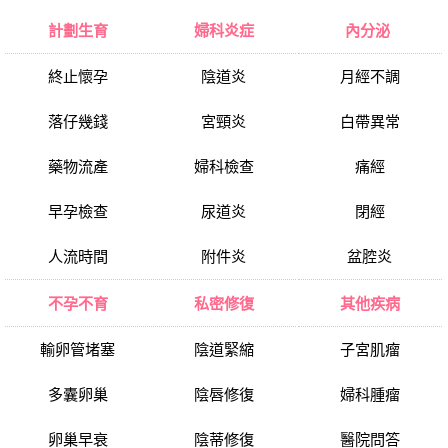
計劃生育
婦科炎症
內分泌
終止懷孕
陰道炎
月經不調
落仔幾錢
宮頸炎
白帶異常
藥物流產
婦科檢查
痛經
早孕檢查
尿道炎
閉經
人流時間
附件炎
盆腔炎
不孕不育
私密修復
其他疾病
輸卵管堵塞
陰道緊縮
子宮肌瘤
多囊卵巢
陰唇修復
婦科腫瘤
卵巢早衰
陰蒂修復
醫院問答