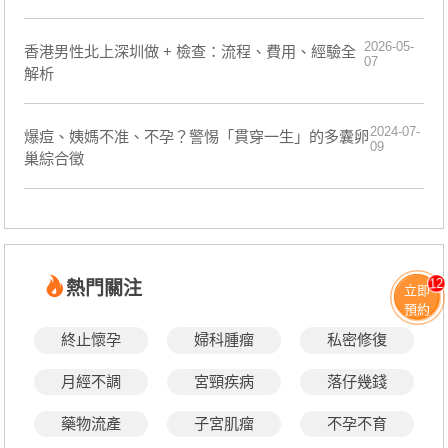
2026-05-
香港男性北上深圳做 + 檢查：流程、費用、經驗全
07
解析
2024-07-
​爆痘、姨媽不准、不孕？警惕「貫穿一生」的多囊卵
09
巢綜合徵
12
熱門關注
立即
預約
終止懷孕
婦科腫瘤
私密修復
月經不調
宮頸疾病
落仔幾錢
藥物流產
子宮肌瘤
不孕不育