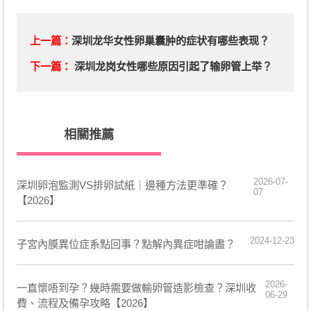
上一篇：
深圳龙华女性卵巢囊肿的症状有哪些表现？
下一篇：
深圳龙岗女性哪些原因引起了输卵管上举？
相關推薦
2026-07-
深圳卵泡監測VS排卵試紙｜邊種方法更準確？
07
【2026】
2024-12-23
子宮內膜異位症系點回事？點解內異症咁論盡？
2026-
一直懷唔到孕？幾時需要做輸卵管造影檢查？深圳收
06-29
費、流程及備孕攻略【2026】