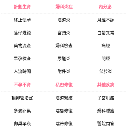
計劃生育
婦科炎症
內分泌
終止懷孕
陰道炎
月經不調
落仔幾錢
宮頸炎
白帶異常
藥物流產
婦科檢查
痛經
早孕檢查
尿道炎
閉經
人流時間
附件炎
盆腔炎
不孕不育
私密修復
其他疾病
輸卵管堵塞
陰道緊縮
子宮肌瘤
多囊卵巢
陰唇修復
婦科腫瘤
卵巢早衰
陰蒂修復
醫院問答