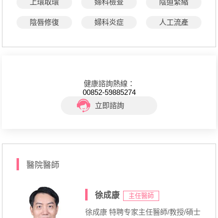
上環取環
婦科檢查
陰道緊縮
陰唇修復
婦科炎症
人工流產
健康諮詢熱線：
00852-59885274
立即諮詢
醫院醫師
徐成康
主任醫師
徐成康 特聘专家主任醫師/教授/碩士