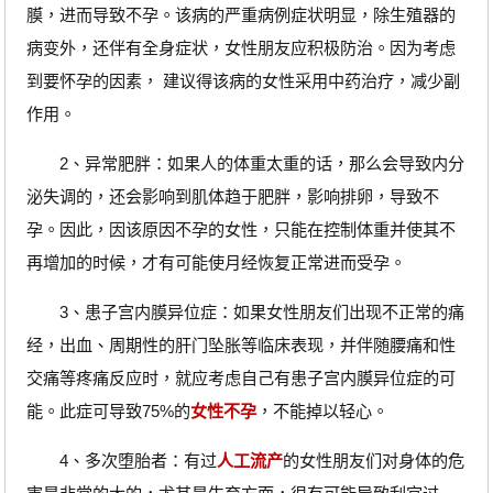
膜，进而导致不孕。该病的严重病例症状明显，除生殖器的
病变外，还伴有全身症状，女性朋友应积极防治。因为考虑
到要怀孕的因素， 建议得该病的女性采用中药治疗，减少副
作用。
2、异常肥胖：如果人的体重太重的话，那么会导致内分
泌失调的，还会影响到肌体趋于肥胖，影响排卵，导致不
孕。因此，因该原因不孕的女性，只能在控制体重并使其不
再增加的时候，才有可能使月经恢复正常进而受孕。
3、患子宫内膜异位症：如果女性朋友们出现不正常的痛
经，出血、周期性的肝门坠胀等临床表现，并伴随腰痛和性
交痛等疼痛反应时，就应考虑自己有患子宫内膜异位症的可
能。此症可导致75%的
女性不孕
，不能掉以轻心。
4、多次堕胎者：有过
人工流产
的女性朋友们对身体的危