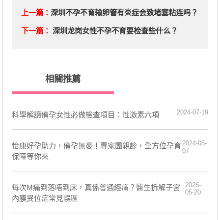
上一篇：
深圳不孕不育输卵管有炎症会致堵塞粘连吗？
下一篇：
深圳龙岗女性不孕不育要检查些什么？
相關推薦
2024-07-19
​科學解讀備孕女性必做檢查項目：性激素六項
2024-05-
​怡康好孕助力，備孕無憂！專家團親診，全方位孕育
07
保障等你來
2026-
每次M痛到落唔到床，真係普通經痛？醫生拆解子宮
05-20
內膜異位症常見誤區