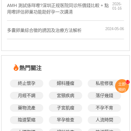
2026-
AMH 測試係咩嚟?深圳正规医院同诊所價錢比較 + 點
01-16
用嚟評估卵巢功能助好孕一次講清
2024-05-06
多囊卵巢綜合徵的誘因及治療方法解析
熱門關注
12
終止懷孕
婦科腫瘤
私密修復
立即
預約
月經不調
宮頸疾病
落仔幾錢
藥物流產
子宮肌瘤
不孕不育
陰道緊縮
早孕檢查
人流時間