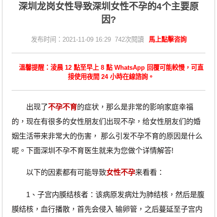
深圳龙岗女性导致深圳女性不孕的4个主要原
因?
发布时间：2021-11-09 16:29 742次閱讀
馬上點擊咨詢
溫馨提醒：淩晨 12 點至早上 8 點 WhatsApp 回覆可能較慢，可直
接使用夜間 24 小時在線諮詢。
出现了
不孕不育
的症状，那么是非常的影响家庭幸福
的，现在有很多的女性朋友们出现不孕，给女性朋友们的婚
姻生活带来非常大的伤害， 那么引发不孕不育的原因是什么
呢。下面深圳不孕不育医生就来为您做个详情解答!
以下的因素都有可能导致
女性不孕
来看看：
1、子宫内膜结核者：该病原发病灶为肺结核，然后是腹
膜结核，血行播散，首先会侵入 输卵管，之后蔓延至子宫内