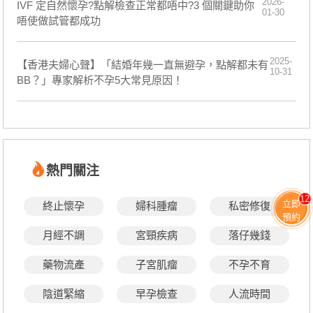
2026-
IVF 定自然懷孕?點解檢查正常都唔中?3 個關鍵助你
01-30
唔使做試管都成功
2025-
【香港夫婦心聲】「結婚年幾一直無避孕，點解都未有
10-31
BB？」專家解析不孕5大常見原因！
熱門關注
12
立即
終止懷孕
婦科腫瘤
私密修復
預約
月經不調
宮頸疾病
落仔幾錢
藥物流產
子宮肌瘤
不孕不育
陰道緊縮
早孕檢查
人流時間