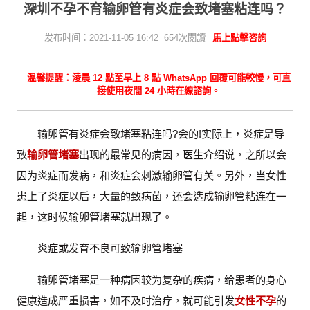
深圳不孕不育输卵管有炎症会致堵塞粘连吗？
发布时间：2021-11-05 16:42 654次閱讀
馬上點擊咨詢
溫馨提醒：淩晨 12 點至早上 8 點 WhatsApp 回覆可能較慢，可直
接使用夜間 24 小時在線諮詢。
输卵管有炎症会致堵塞粘连吗?会的!实际上，炎症是导
致
输卵管堵塞
出现的最常见的病因，医生介绍说，之所以会
因为炎症而发病，和炎症会刺激输卵管有关。另外，当女性
患上了炎症以后，大量的致病菌，还会造成输卵管粘连在一
起，这时候输卵管堵塞就出现了。
炎症或发育不良可致输卵管堵塞
输卵管堵塞是一种病因较为复杂的疾病，给患者的身心
健康造成严重损害，如不及时治疗，就可能引发
女性不孕
的