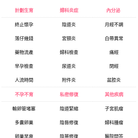
計劃生育
婦科炎症
內分泌
終止懷孕
陰道炎
月經不調
落仔幾錢
宮頸炎
白帶異常
藥物流產
婦科檢查
痛經
早孕檢查
尿道炎
閉經
人流時間
附件炎
盆腔炎
不孕不育
私密修復
其他疾病
輸卵管堵塞
陰道緊縮
子宮肌瘤
多囊卵巢
陰唇修復
婦科腫瘤
卵巢早衰
陰蒂修復
醫院問答