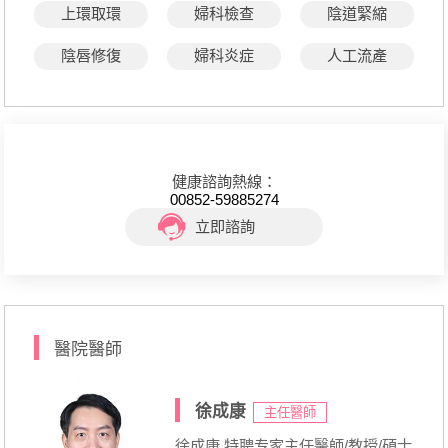
上環取環
婦科檢查
陰道緊縮
陰唇修復
婦科炎症
人工流產
健康諮詢熱線：
00852-59885274
立即諮詢
醫院醫師
徐成康
主任醫師
徐成康 特聘专家主任醫師/教授/碩士