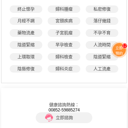
終止懷孕
婦科腫瘤
私密修復
月經不調
宮頸疾病
落仔幾錢
藥物流產
子宮肌瘤
不孕不育
陰道緊縮
早孕檢查
人流時間
12
立即
預約
上環取環
婦科檢查
陰道緊縮
陰唇修復
婦科炎症
人工流產
健康諮詢熱線：
00852-59885274
立即諮詢