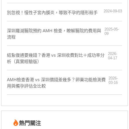
2024-09-03
別忽視！慢性子宮內膜炎，導致不孕的隱形殺手
2025-05-
深圳羅湖醫院預約 AMH 檢查，瞭解醫院的費用與
09
流程
2026-
結紮復通要幾錢？香港 vs 深圳收費對比＋成功率分
04-17
析（真實經驗版）
2026-
AMH檢查香港 vs 深圳價錢差幾多？卵巢功能檢測費
03-16
用與備孕評估全比較
熱門關注