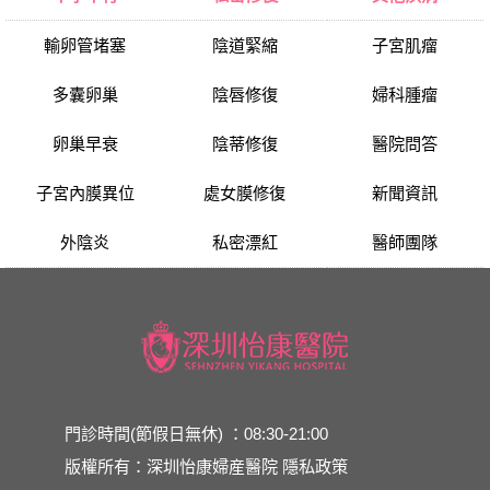
輸卵管堵塞
陰道緊縮
子宮肌瘤
多囊卵巢
陰唇修復
婦科腫瘤
卵巢早衰
陰蒂修復
醫院問答
子宮內膜異位
處女膜修復
新聞資訊
外陰炎
私密漂紅
醫師團隊
門診時間(節假日無休) ：08:30-21:00
版權所有：深圳怡康婦産醫院
隱私政策