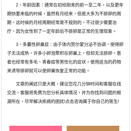
2、年龄因素：通常在初经刚来的前一至二年，以及更年
期快要来临的时候，虽然有月经来，但是大多为不排卵的周
期。这时候的月经周期经常是不规则的，不过很少需要治
疗，因为女性到了一定年龄后不排卵是正常的生理现象。
3、多囊性卵巢症：由于体内贺尔蒙分泌不协调，使得卵
子无法成熟，许多小卵泡聚积在卵巢上，但却无法排卵。患
者也经常有多毛、青春痘等男性化的症状。使用适当的药物
来诱导排卵就可以使卵巢恢复正常的功能。
文章的阐述只是大概，建议您花几分钟时间和客服在线
交流，客服将免费为您分析具体情况，并为你找到问题的根
源所在，尽早解决疾病的困扰!点击咨询属于你自己的医生!