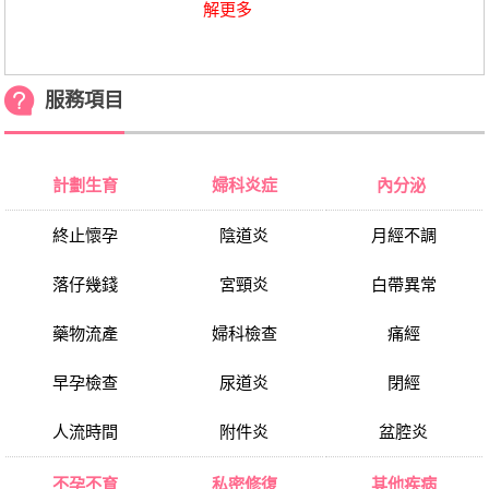
解更多
服務項目
計劃生育
婦科炎症
內分泌
終止懷孕
陰道炎
月經不調
落仔幾錢
宮頸炎
白帶異常
藥物流產
婦科檢查
痛經
早孕檢查
尿道炎
閉經
人流時間
附件炎
盆腔炎
不孕不育
私密修復
其他疾病