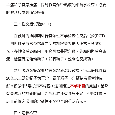
举痛和子宫旁压痛，同时作宫颈管粘液的细菌学检查，必要
时做刮片或阴道镜检查。
三、性交后试验(PCT)
在预测的排卵期进行宫颈性不孕检查性交后试验(PCT)，
可判断精子与宫颈粘液之间的相容关系是否正常。禁欲3-
7d，在性交后2-8h内，用窥阴器暴露宫颈，先取阴道后穹窿
液，检查有无活动精子，如有精子，说明性交成功。
然后吸取颈管深处的宫颈粘液涂片镜检，每高倍视野有
20条以上活动精子为正常，说明精子与宫颈粘液相容性良
好。如少于5条提示不相容，这可能是
不孕不育
的原因。虽然
有关试验的检查时间，判断标准还有许多不足，但PCT依旧
是目前临床常用的宫颈性不孕检查的重要方法。
四、造影检查