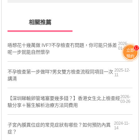
相關推薦
2026-
唔想花十幾萬做 IVF?不孕檢查冇問題，你可能只係差
12
01-09
立即
呢一步就能自然懷孕
預約
2025-12-
不孕檢查第一步做咩?男女雙方檢查流程同項目一次
11
講清
2026-
【深圳睇輸卵管堵塞要幾多錢？】香港女生北上檢查經
03-26
驗分享＋醫生解析治療方法同費用
2024-11-
子宮內膜異位症的常見症狀有哪些？如何預防內異
14
症？