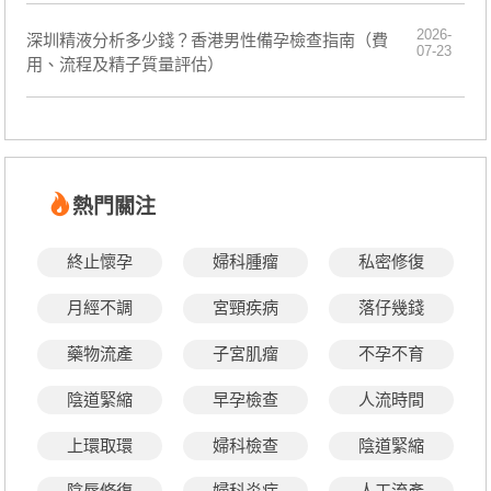
2026-
深圳精液分析多少錢？香港男性備孕檢查指南（費
07-23
用、流程及精子質量評估）
熱門關注
終止懷孕
婦科腫瘤
私密修復
月經不調
宮頸疾病
落仔幾錢
藥物流產
子宮肌瘤
不孕不育
陰道緊縮
早孕檢查
人流時間
上環取環
婦科檢查
陰道緊縮
陰唇修復
婦科炎症
人工流產