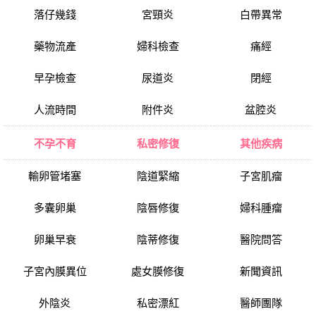
落仔幾錢
宮頸炎
白帶異常
藥物流產
婦科檢查
痛經
早孕檢查
尿道炎
閉經
人流時間
附件炎
盆腔炎
不孕不育
私密修復
其他疾病
輸卵管堵塞
陰道緊縮
子宮肌瘤
多囊卵巢
陰唇修復
婦科腫瘤
卵巢早衰
陰蒂修復
醫院問答
子宮內膜異位
處女膜修復
新聞資訊
外陰炎
私密漂紅
醫師團隊