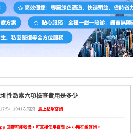
深圳性激素六項檢查費用是多少
17:54 1041次閱讀
馬上點擊咨詢
tsApp 回覆可能較慢，可直接使用夜間 24 小時在線諮詢。