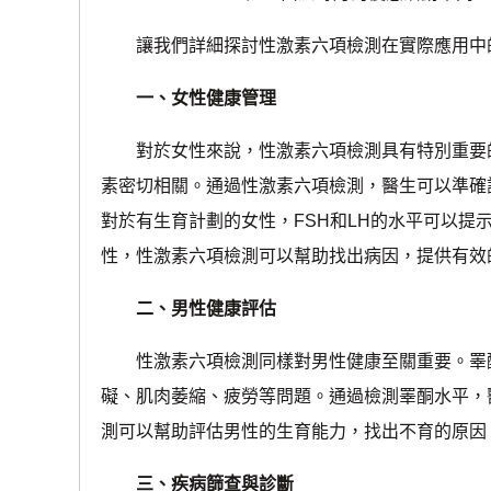
讓我們詳細探討性激素六項檢測在實際應用中
一、女性健康管理
對於女性來說，性激素六項檢測具有特別重要的
素密切相關。通過性激素六項檢測，醫生可以準確
對於有生育計劃的女性，FSH和LH的水平可以提
性，性激素六項檢測可以幫助找出病因，提供有效
二、男性健康評估
性激素六項檢測同樣對男性健康至關重要。睪酮
礙、肌肉萎縮、疲勞等問題。通過檢測睪酮水平，
測可以幫助評估男性的生育能力，找出不育的原因
三、疾病篩查與診斷