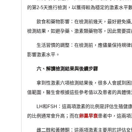
的第2-5天進行檢測，以獲得較為穩定的激素水
飲食和藥物影響：在檢測前幾天，最好避免攝入
檢測結果，如避孕藥、激素類藥物等，因此需要提
生活習慣的調整：在檢測前，應儘量保持規律的
影響激素水平。
六、解讀檢測結果與後續步驟
拿到性激素六項檢測結果後，很多人會感到困惑
值範圍，醫生會根據這些參考值以及患者的具體情
LH和FSH：這兩項激素的比例是評估生殖健康
的比例通常會升高；而在
卵巢早衰
患者中，這兩項
雌二醇和黃體酮：這兩項激素主要用於評估女性