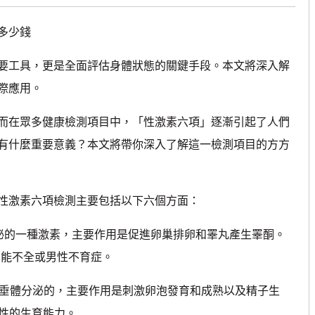
多少錢
工具，更是全面評估身體狀態的關鍵手段。本文將深入解
際應用。
在眾多健康檢測項目中，「性激素六項」逐漸引起了人們
有什麼重要意義？本文將帶你深入了解這一檢測項目的方方
激素六項檢測主要包括以下六個方面：
泌的一種激素，主要作用是促進卵巢排卵和睪丸產生睪酮。
功能不全或男性不育症。
垂體分泌的，主要作用是刺激卵泡發育和成熟以及精子生
男性的生育能力。