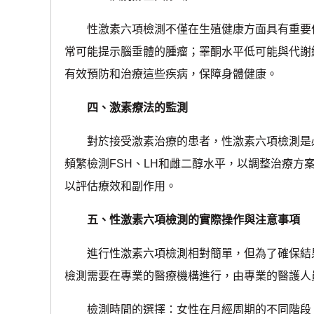
性激素六項檢測不僅在生殖健康方面具有重要作
常可能提示腦垂體的腫瘤；睪酮水平低可能與代謝
有效預防和治療這些疾病，保障身體健康。
四、激素療法的監測
對於接受激素治療的患者，性激素六項檢測是必
頻繁檢測FSH、LH和雌二醇水平，以調整治療
以評估療效和副作用。
五、性激素六項檢測的實際操作與注意事項
進行性激素六項檢測相對簡單，但為了確保結果
檢測需要在專業的醫療機構進行，由專業的醫護人
檢測時間的選擇：女性在月經周期的不同階段，