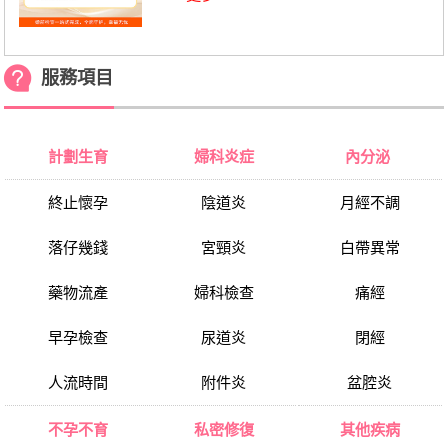
服務項目
計劃生育
婦科炎症
內分泌
終止懷孕
陰道炎
月經不調
落仔幾錢
宮頸炎
白帶異常
藥物流產
婦科檢查
痛經
早孕檢查
尿道炎
閉經
人流時間
附件炎
盆腔炎
不孕不育
私密修復
其他疾病