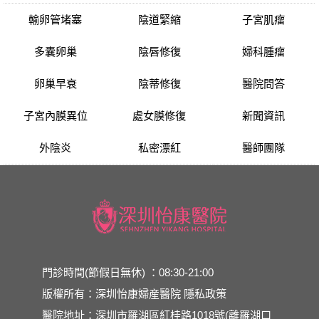
輸卵管堵塞
陰道緊縮
子宮肌瘤
多囊卵巢
陰唇修復
婦科腫瘤
卵巢早衰
陰蒂修復
醫院問答
子宮內膜異位
處女膜修復
新聞資訊
外陰炎
私密漂紅
醫師團隊
門診時間(節假日無休) ：08:30-21:00
版權所有：深圳怡康婦産醫院
隱私政策
醫院地址：深圳市羅湖區紅桂路1018號(離羅湖口