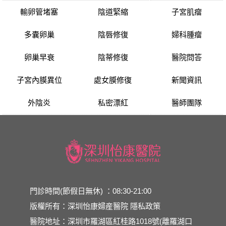
輸卵管堵塞
陰道緊縮
子宮肌瘤
多囊卵巢
陰唇修復
婦科腫瘤
卵巢早衰
陰蒂修復
醫院問答
子宮內膜異位
處女膜修復
新聞資訊
外陰炎
私密漂紅
醫師團隊
門診時間(節假日無休) ：08:30-21:00
版權所有：深圳怡康婦産醫院
隱私政策
醫院地址：深圳市羅湖區紅桂路1018號(離羅湖口