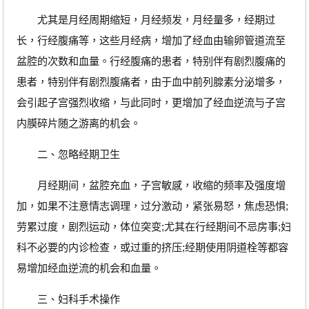
尤其是月经周期缩短，月经频发，月经量多，经期过
长，行经腹痛等，这些月经病，增加了经血由输卵管道流至
盆腔的次数和血量。行经腹痛的患者，特别伴有剧烈腹痛的
患者，特别伴有剧烈腹痛者，由于血中前列腺素分泌增多，
会引起子宫强烈收缩，与此同时，更增加了经血逆流与子宫
内膜碎片随之游离的机会。
二、忽略经期卫生
月经期间，盆腔充血，子宫敏感，收缩的频率及强度增
加，如果不注意情志调理，过分激动，紧张易怒，焦虑恐惧;
劳累过度，剧烈运动，体位突变;尤其在行经期间不忌房事;妇
科不必要的内诊检查，或过重的挤压;经期使用阴道栓等都容
易增加经血逆流的机会和血量。
三、妇科手术操作