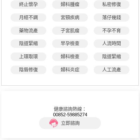
終止懷孕
婦科腫瘤
私密修復
月經不調
宮頸疾病
落仔幾錢
藥物流產
子宮肌瘤
不孕不育
陰道緊縮
早孕檢查
人流時間
上環取環
婦科檢查
陰道緊縮
陰唇修復
婦科炎症
人工流產
健康諮詢熱線：
00852-59885274
立即諮詢