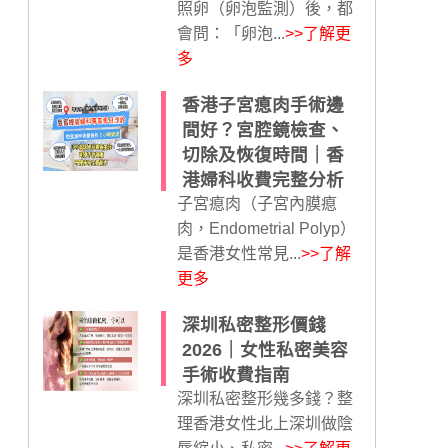
照卵（卵泡監測）後，都
會問：「卵泡...
>>了解更
多
香港子宮瘜肉手術邊
間好？宮腔鏡檢查、
切除及恢復時間｜香
港婦科收費完整分析
子宮瘜肉（子宮內膜瘜
肉，Endometrial Polyp）
是香港女性常見...
>>了解
更多
深圳私密整形價錢
2026｜女性私密美容
手術收費指南
深圳私密整形幾多錢？整
理香港女性北上深圳做陰