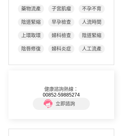
藥物流產
子宮肌瘤
不孕不育
陰道緊縮
早孕檢查
人流時間
上環取環
婦科檢查
陰道緊縮
陰唇修復
婦科炎症
人工流產
健康諮詢熱線：
00852-59885274
立即諮詢