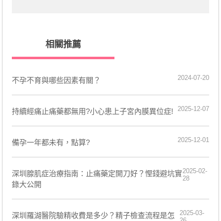
相關推薦
2024-07-20
不孕不育與哪些因素有關？
2025-12-07
持續經痛止痛藥都無用?小心患上子宮內膜異位症!
2025-12-01
備孕一年都未有，點算?
2025-02-
深圳腺肌症治療指南：止痛藥定開刀好？慳錢避坑實
28
錄大公開
2025-03-
​深圳羅湖醫院驗精收費是多少？精子檢查流程是怎
26