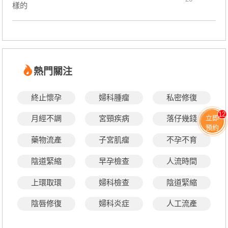
樣的
熱門關注
終止懷孕
婦科腫瘤
私密修復
12
立即
月經不調
宮頸疾病
落仔幾錢
預約
藥物流產
子宮肌瘤
不孕不育
陰道緊縮
早孕檢查
人流時間
上環取環
婦科檢查
陰道緊縮
陰唇修復
婦科炎症
人工流產