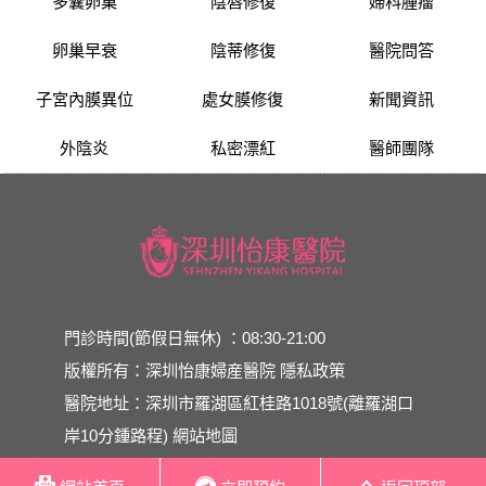
多囊卵巢
陰唇修復
婦科腫瘤
卵巢早衰
陰蒂修復
醫院問答
子宮內膜異位
處女膜修復
新聞資訊
外陰炎
私密漂紅
醫師團隊
門診時間(節假日無休) ：08:30-21:00
版權所有：深圳怡康婦産醫院
隱私政策
醫院地址：深圳市羅湖區紅桂路1018號(離羅湖口
岸10分鍾路程)
網站地圖