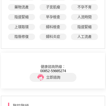
藥物流產
子宮肌瘤
不孕不育
陰道緊縮
早孕檢查
人流時間
上環取環
婦科檢查
陰道緊縮
陰唇修復
婦科炎症
人工流產
健康諮詢熱線：
00852-59885274
立即諮詢