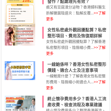
發作？點處理先有效？
痕又有豆腐渣分泌物？香港婦科醫生
拆解黴菌陰道炎：點解反覆...
>>了解
更多
女性私密處外觀困擾點算？私密
整形項目、費用及恢復期詳解
女性私密處外觀困擾點算？了解香港
私密整形項目、陰唇縮小費...
>>了解
更多
一線鮑係咩？香港女性私密整形
價錢、適合人士及注意事項
一線鮑是什麼？了解香港女性私密整
形費用、陰唇縮小術適合人...
>>了解
更多
終止懷孕費用多少？香港人工流
產收費、檢查流程及專業建議
終止懷孕費用多少？整理香港藥流、