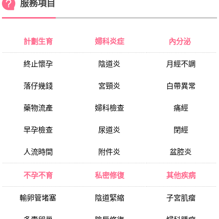
服務項目
計劃生育
婦科炎症
內分泌
終止懷孕
陰道炎
月經不調
落仔幾錢
宮頸炎
白帶異常
藥物流產
婦科檢查
痛經
早孕檢查
尿道炎
閉經
人流時間
附件炎
盆腔炎
不孕不育
私密修復
其他疾病
輸卵管堵塞
陰道緊縮
子宮肌瘤