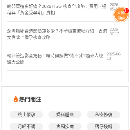
2026-
輸卵管造影好痛？2026 HSG 檢查全攻略：費用、過
05-14
12
程與「黃金受孕期」真相
立即
預約
2026-
深圳輸卵管造影價錢多少？不孕檢查流程介紹｜香港
07-17
女性北上備孕檢查攻略
2025-06-
輸卵管造影全揭秘：啥時候該做?疼不疼?過來人經
13
驗大公開
熱門關注
終止懷孕
婦科腫瘤
私密修復
月經不調
宮頸疾病
落仔幾錢