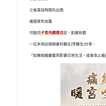
之後某段時間先出現
痛楚逐年加重
可能同
子宮內膜異位
症、肌瘤有關
一位本地註冊婦產科醫生(李醫生)分享：
「如果經痛嚴重到影響日常生活，或者食止痛藥