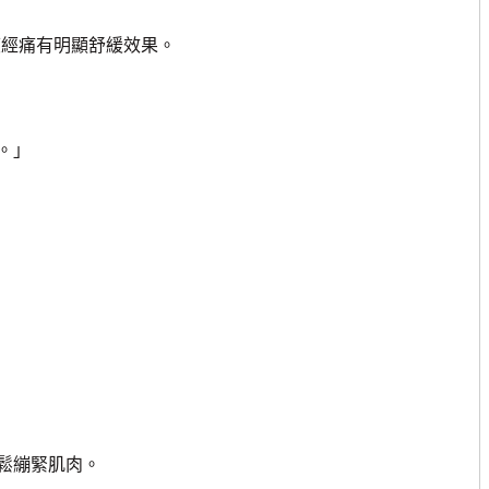
度經痛有明顯舒緩效果。
。」
鬆繃緊肌肉。