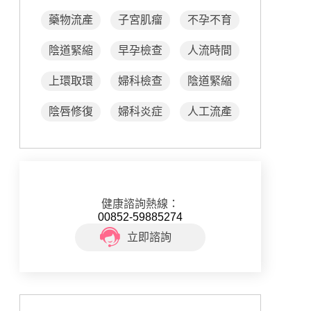
藥物流產
子宮肌瘤
不孕不育
陰道緊縮
早孕檢查
人流時間
上環取環
婦科檢查
陰道緊縮
陰唇修復
婦科炎症
人工流產
健康諮詢熱線：
00852-59885274
立即諮詢