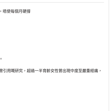
，唔使每個月硬撐
。
引用嘅研究，超過一半育齡女性曾出現中度至嚴重經痛，