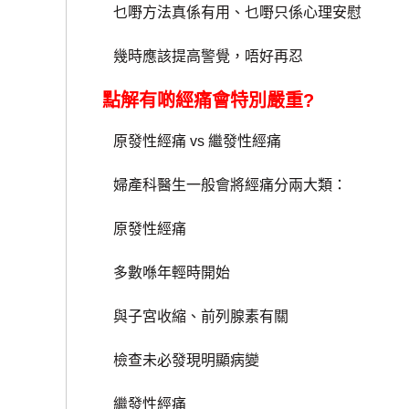
乜嘢方法真係有用、乜嘢只係心理安慰
幾時應該提高警覺，唔好再忍
點解有啲經痛會特別嚴重?
原發性經痛 vs 繼發性經痛
婦產科醫生一般會將經痛分兩大類：
原發性經痛
多數喺年輕時開始
與子宮收縮、前列腺素有關
檢查未必發現明顯病變
繼發性經痛