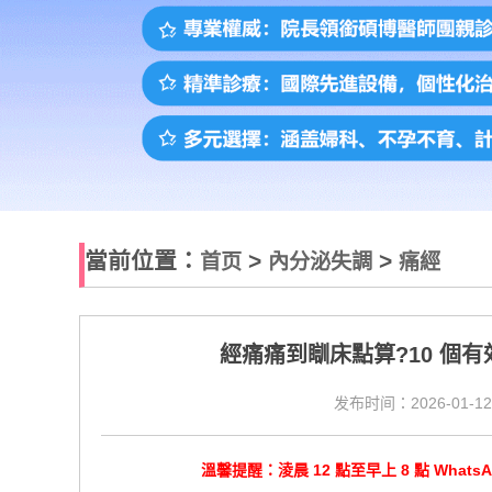
當前位置：
>
>
首页
內分泌失調
痛經
經痛痛到瞓床點算?10 個
发布时间：2026-01-12
溫馨提醒：淩晨 12 點至早上 8 點 Wha