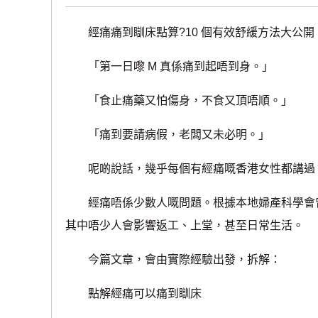
經痛痛到瞓床點算?10 個有效舒緩方法大公開
「第一日嚟 M 真係痛到起唔到身。」
「食止痛藥又怕傷身，不食又頂唔順。」
「痛到要請病假，老闆又未必明。」
呢啲說話，幾乎每個有經痛嘅香港女性都講過
經痛唔係少數人嘅問題。根據本地婦產科學會曾
其中唔少人會影響返工、上堂，甚至日常生活。
今篇文章，會由實際經驗出發，拆解：
點解經痛可以痛到瞓床