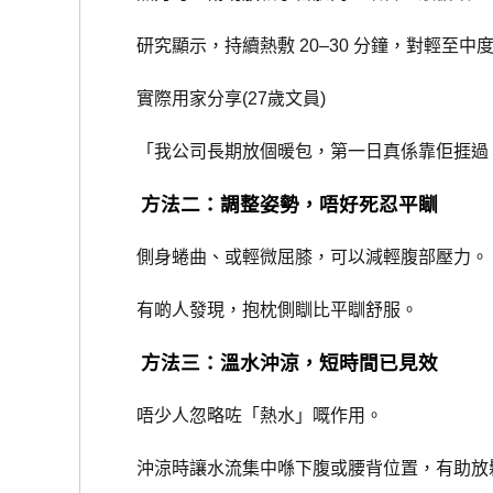
研究顯示，持續熱敷 20–30 分鐘，對輕至中
實際用家分享(27歲文員)
「我公司長期放個暖包，第一日真係靠佢捱過
方法二：調整姿勢，唔好死忍平瞓
側身蜷曲、或輕微屈膝，可以減輕腹部壓力。
有啲人發現，抱枕側瞓比平瞓舒服。
方法三：溫水沖涼，短時間已見效
唔少人忽略咗「熱水」嘅作用。
沖涼時讓水流集中喺下腹或腰背位置，有助放