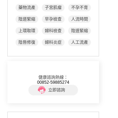
藥物流產
子宮肌瘤
不孕不育
陰道緊縮
早孕檢查
人流時間
上環取環
婦科檢查
陰道緊縮
陰唇修復
婦科炎症
人工流產
健康諮詢熱線：
00852-59885274
立即諮詢