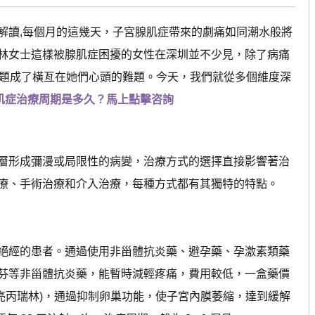
讀,每個月的這幾天，子宮腺肌症帶來的劇痛如同潮水般將
林女士這樣被腺肌症困擾的女性在深圳並不少見，除了病痛
問題成了橫亙在她們心頭的難題。今天，我們就從多個維度深
腺肌症治療周期是多久？馬上點擊咨詢
形成彌漫或局限性的病變，治療方式的選擇直接影響著治
療、手術治療和介入治療，每種方式都有其獨特的特點。
經的患者。通過使用非甾體抗炎藥、避孕藥、孕激素類藥
芬等非甾體抗炎藥，能暫時減輕疼痛，費用較低，一盒藥價
類藥物(如亮丙瑞林)，通過抑制卵巢功能，使子宮內膜萎縮，達到緩解