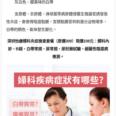
灰白色、腥臭味的白帶
支原體、衣原體、淋球菌等病原體侵襲生殖器官誘發急
性炎症，會使得陰道黏膜，宮頸黏膜受到刺激分泌物增多，
白帶的顏色、氣味發生變化。
深圳怡康婦科炎症檢查套餐（原價309）現價108元：婦科內
診、B超、白帶常規、尿常規、尿妊娠試驗、細菌性陰道病
檢測。