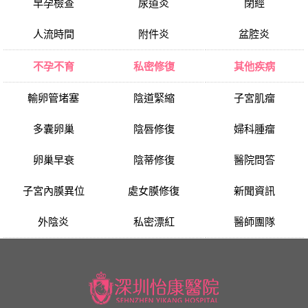
早孕檢查
尿道炎
閉經
人流時間
附件炎
盆腔炎
不孕不育
私密修復
其他疾病
輸卵管堵塞
陰道緊縮
子宮肌瘤
多囊卵巢
陰唇修復
婦科腫瘤
卵巢早衰
陰蒂修復
醫院問答
子宮內膜異位
處女膜修復
新聞資訊
外陰炎
私密漂紅
醫師團隊