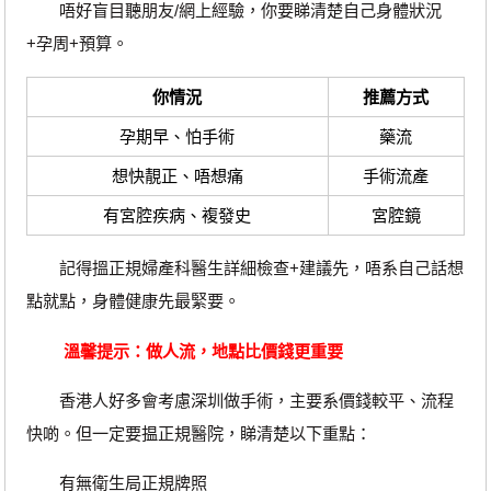
唔好盲目聽朋友/網上經驗，你要睇清楚自己身體狀況
+孕周+預算。
你情況
推薦方式
孕期早、怕手術
藥流
想快靚正、唔想痛
手術流產
有宮腔疾病、複發史
宮腔鏡
記得搵正規婦產科醫生詳細檢查+建議先，唔系自己話想
點就點，身體健康先最緊要。
溫馨提示：做人流，地點比價錢更重要
香港人好多會考慮深圳做手術，主要系價錢較平、流程
快啲。但一定要揾正規醫院，睇清楚以下重點：
有無衛生局正規牌照