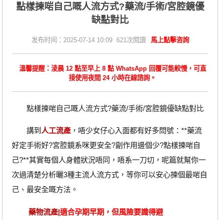
點樣揀啱自己嘅人流方式?藥流/手術/宮腔鏡優
缺點對比
发布时间：2025-07-14 10:09 621次閱讀
馬上點擊咨詢
溫馨提醒：淩晨 12 點至早上 8 點 WhatsApp 回覆可能較慢，可直
接使用夜間 24 小時在線諮詢。
點樣揀啱自己嘅人流方式?藥流/手術/宮腔鏡優缺點對比
講到
人工流產
，唔少女仔心入面都有好多問號：**藥流
好定手術好?宮腔鏡系咪更安全?副作用邊個少?點樣揀啱自
己?**其實每個人身體狀況唔同，唔系一刀切，呢篇就幫你一
次過清楚分析曬3種主流人流方式，等你可以安心揀個最啱自
己、最安全嘅方法。
藥物流產
|適合孕期早期，但風險要識得避