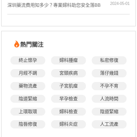
2024-05-01
​深圳藥流費用知多少？專業婦科助您安全落BB
熱門關注
終止懷孕
婦科腫瘤
私密修復
月經不調
宮頸疾病
落仔幾錢
藥物流產
子宮肌瘤
不孕不育
陰道緊縮
早孕檢查
人流時間
上環取環
婦科檢查
陰道緊縮
陰唇修復
婦科炎症
人工流產