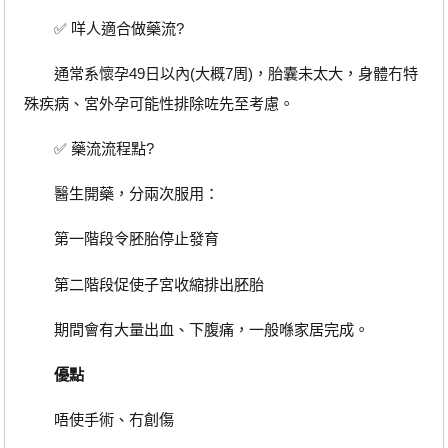
✅ 咩人適合做藥流?
通常系懷孕49日以內(大概7周)，胎囊未太大，身體冇特
殊疾病、宮外孕可能性排除咗先至考慮。
✅ 藥流流程點?
醫生開藥，分兩次服用：
第一階段令胚胎停止發育
第二階段促使子宮收縮排出胚胎
期間會有大量出血、下腹痛，一般喺家居完成。
優點
唔使手術、冇創傷