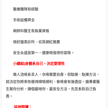
醫療團隊有經驗
手術設備齊全
麻醉科醫生有執業資格
唔好揾黑診所、劣質網紅推薦
安全永遠放第一，健康唔值得你冒險。
小總結|身體系自己，決定要理性
做人流唔系丟人，亦唔需要自責，但點做、點揀方法，
就決定你將來恢複得順唔順利、會唔會有後遺症。揾專業醫
生幫你分析，揀個最啱你、最安全方法，先至系對自己負
責。
延伸閱讀：