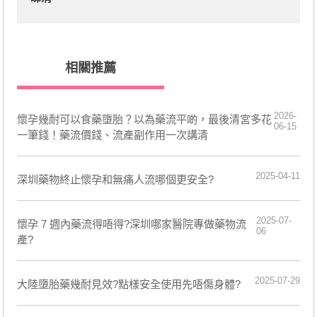
相關推薦
2026-
懷孕幾耐可以食藥墮胎？以為藥流平啲，最後清宮多花
06-15
一筆錢！藥流價錢、流產副作用一次講清
2025-04-11
深圳藥物終止懷孕和無痛人流哪個更安全?
2025-07-
懷孕 7 週內藥流得唔得?深圳哪家醫院專做藥物流
06
產?
2025-07-29
大陸墮胎藥幾耐見效?點樣安全使用先唔傷身體?