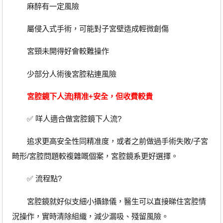
麻醉有一定風險
屬侵入式手術，可能對子宮壁造成輕微創傷
宮頸未開得好會較難操作
少部分人術後宮腔粘連風險
宮腔鏡下人流|精准+安全，但收費較貴
✅ 咩人適合做宮腔鏡下人流?
追求更高安全性同精准度，或者之前做過手術失敗/子宮
畸形/宮腔問題較複雜嘅個案，宮腔鏡系更好選擇。
✅ 流程點?
宮腔鏡就好似支細小攝錄儀，醫生可以直接睇住宮腔情
況操作，實時清除組織，減少漏吸、殘留風險。