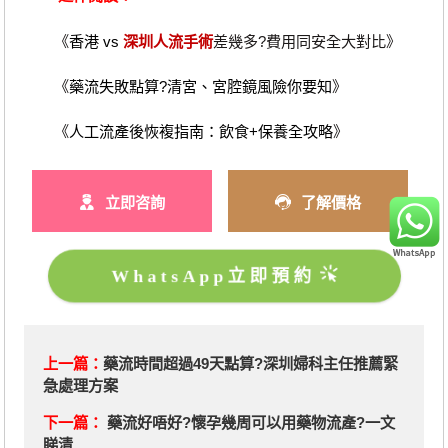
《
香港 vs
深圳人流手術
差幾多?費用同安全大對比》
《
藥流失敗點算?清宮、宮腔鏡風險你要知
》
《
人工流產後恢複指南：飲食+保養全攻略
》
立即咨詢
了解價格
WhatsApp立即預約
上一篇：
藥流時間超過49天點算?深圳婦科主任推薦緊
急處理方案
下一篇：
藥流好唔好?懷孕幾周可以用藥物流產?一文
睇清