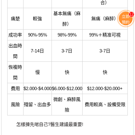
合）
基本無痛（麻
12
立即
痛楚
較強
無痛（麻醉）
預約
醉）
成功率
90%-95%
98%-99%
99%＋精准可視
出血時
7-14日
3-7日
3-7日
間
恢複時
慢
快
快
間
費用
$2.000-$4.000
$6.000-$12.000
$12.000-$20.000+
微創、麻醉風
風險
殘留、出血多
費用較高、設備受限
險
怎樣揀先啱自己?醫生建議最重要!