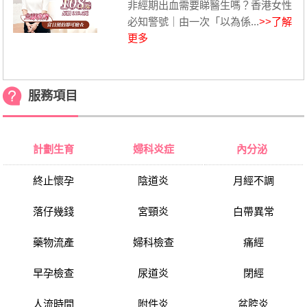
非經期出血需要睇醫生嗎？香港女性
必知警號｜由一次「以為係...
>>了解
更多
服務項目
計劃生育
婦科炎症
內分泌
終止懷孕
陰道炎
月經不調
落仔幾錢
宮頸炎
白帶異常
藥物流產
婦科檢查
痛經
早孕檢查
尿道炎
閉經
人流時間
附件炎
盆腔炎