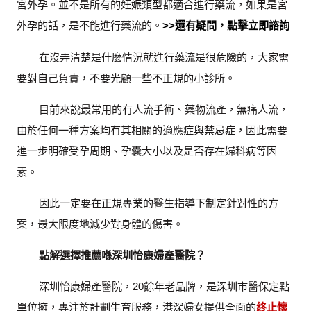
宮外孕。並不是所有的妊娠類型都適合進行藥流，如果是宮
外孕的話，是不能進行藥流的。
>>還有疑問，點擊立即諮詢
在沒弄清楚是什麼情況就進行藥流是很危險的，大家需
要對自己負責，不要光顧一些不正規的小診所。
目前來說最常用的有人流手術、藥物流產，無痛人流，
由於任何一種方案均有其相關的適應症與禁忌症，因此需要
進一步明確受孕周期、孕囊大小以及是否存在婦科病等因
素。
因此一定要在正規專業的醫生指導下制定針對性的方
案，最大限度地減少對身體的傷害。
點解選擇推薦喺深圳怡康婦產醫院？
深圳怡康婦產醫院，20餘年老品牌，是深圳市醫保定點
單位擁，專注於計劃生育服務，港深婦女提供全面的
終止懷