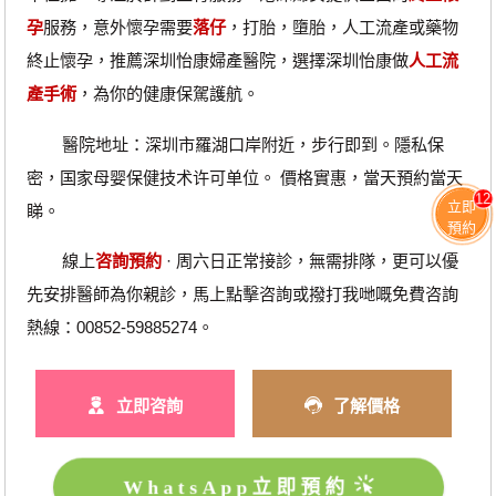
孕
服務，意外懷孕需要
落仔
，打胎，墮胎，人工流產或藥物
終止懷孕，推薦深圳怡康婦產醫院，選擇深圳怡康做
人工流
產手術
，為你的健康保駕護航。
醫院地址：深圳市羅湖口岸附近，步行即到。隱私保
密，国家母婴保健技术许可单位。 價格實惠，當天預約當天
12
立即
睇。
預約
‎ 線上
咨詢預約
· ‎周六日正常接診，無需排隊，更可以優
先安排醫師為你親診，馬上點擊咨詢或撥打我哋嘅免費咨詢
熱線：00852-59885274。
立即咨詢
了解價格
WhatsApp立即預約