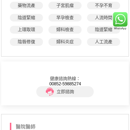
藥物流產
子宮肌瘤
不孕不育
陰道緊縮
早孕檢查
人流時間
上環取環
婦科檢查
陰道緊縮
陰唇修復
婦科炎症
人工流產
健康諮詢熱線：
00852-59885274
立即諮詢
醫院醫師