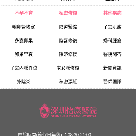
不孕不育
私密修復
其他疾病
輸卵管堵塞
陰道緊縮
子宮肌瘤
多囊卵巢
陰唇修復
婦科腫瘤
卵巢早衰
陰蒂修復
醫院問答
子宮內膜異位
處女膜修復
新聞資訊
外陰炎
私密漂紅
醫師團隊
門診時間(節假日無休) ：08:30-21:00