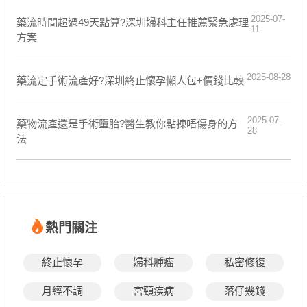
2025-07-
藥流時間超過49天點算?深圳婦科主任推薦緊急處理
11
方案
2025-08-28
藥流定手術流產好?深圳終止懷孕懶人包+價錢比較
2025-07-
藥物流產還是手術墮胎?醫生教你點揀唔傷身的方
28
法
熱門關注
終止懷孕
婦科腫瘤
私密修復
月經不調
宮頸疾病
落仔幾錢