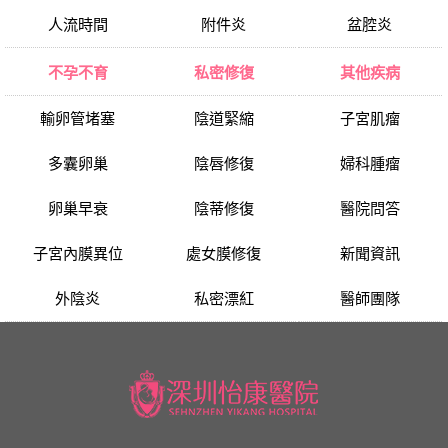
人流時間
附件炎
盆腔炎
不孕不育
私密修復
其他疾病
輸卵管堵塞
陰道緊縮
子宮肌瘤
多囊卵巢
陰唇修復
婦科腫瘤
卵巢早衰
陰蒂修復
醫院問答
子宮內膜異位
處女膜修復
新聞資訊
外陰炎
私密漂紅
醫師團隊