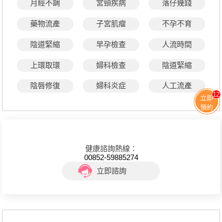
月經不調
宮頸疾病
落仔幾錢
藥物流產
子宮肌瘤
不孕不育
陰道緊縮
早孕檢查
人流時間
上環取環
婦科檢查
陰道緊縮
陰唇修復
婦科炎症
人工流產
12
立即
預約
健康諮詢熱線：
00852-59885274
立即諮詢