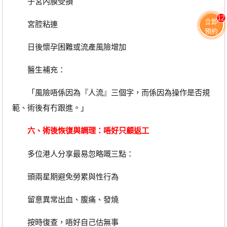
子宮內膜受損
12
立即
宮腔粘連
預約
日後懷孕困難或流產風險增加
醫生補充：
「風險唔係因為『人流』三個字，而係因為操作是否規
範、術後有冇跟進。」
六、術後恢復與調理：唔好只顧返工
多位港人分享最易忽略嘅三點：
頭兩星期避免勞累與性行為
留意異常出血、腹痛、發燒
按時復查，唔好自己估無事