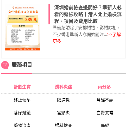
深圳婚前檢查邊間好？準新人必
看的婚檢攻略｜港人北上婚檢流
程、項目及費用比較
準備結婚除了安排婚禮、影婚紗相，
不少香港準新人亦開始關注...
>>了解
更多
服務項目
計劃生育
婦科炎症
內分泌
終止懷孕
陰道炎
月經不調
落仔幾錢
宮頸炎
白帶異常
藥物流產
婦科檢查
痛經