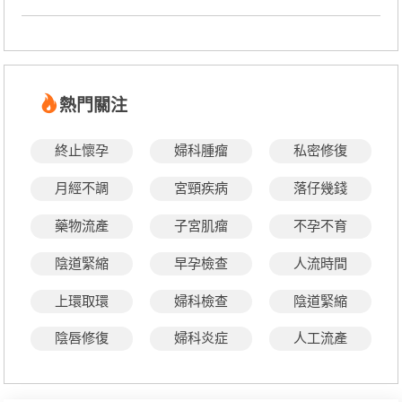
熱門關注
終止懷孕
婦科腫瘤
私密修復
月經不調
宮頸疾病
落仔幾錢
藥物流產
子宮肌瘤
不孕不育
陰道緊縮
早孕檢查
人流時間
上環取環
婦科檢查
陰道緊縮
陰唇修復
婦科炎症
人工流產