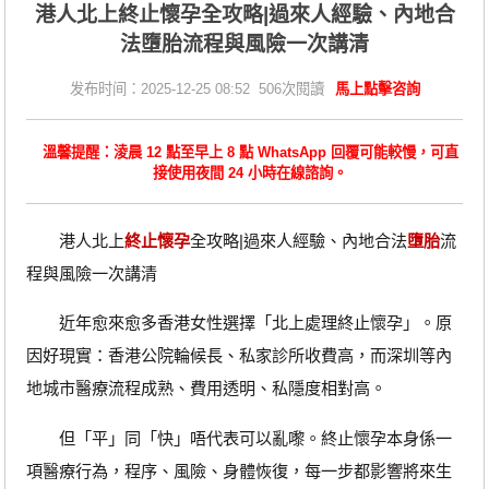
港人北上終止懷孕全攻略|過來人經驗、內地合
法墮胎流程與風險一次講清
发布时间：2025-12-25 08:52 506次閱讀
馬上點擊咨詢
溫馨提醒：淩晨 12 點至早上 8 點 WhatsApp 回覆可能較慢，可直
接使用夜間 24 小時在線諮詢。
港人北上
終止懷孕
全攻略|過來人經驗、內地合法
墮胎
流
程與風險一次講清
近年愈來愈多香港女性選擇「北上處理終止懷孕」。原
因好現實：香港公院輪候長、私家診所收費高，而深圳等內
地城市醫療流程成熟、費用透明、私隱度相對高。
但「平」同「快」唔代表可以亂嚟。終止懷孕本身係一
項醫療行為，程序、風險、身體恢復，每一步都影響將來生