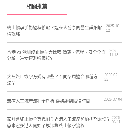
相關推薦
2025-10-
終止懷孕手術過程係點？過來人分享同醫生詳細解
12
構攻略！
2025-
香港 vs 深圳終止懷孕大比較|價錢、流程、安全全面
11-18
分析，港女實測邊個抵?
2025-02-
​大陸終止懷孕方式有哪些？不同孕周適合哪種方
22
法？
2025-07-04
無痛人工流產流程全解析|從諮詢到恢復時間
2026-
家計會終止懷孕等幾耐？香港人工流產預約排期太慢？
06-11
愈來愈多港人開始了解深圳終止懷孕流程