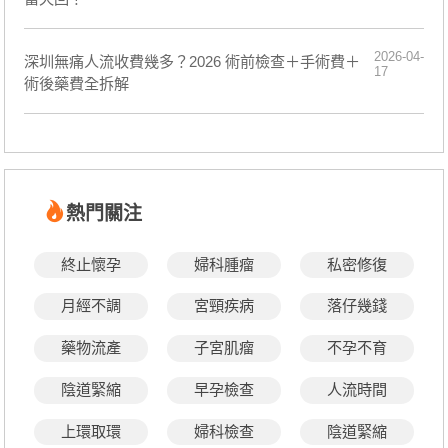
2026-04-
深圳無痛人流收費幾多？2026 術前檢查＋手術費＋
17
術後藥費全拆解
熱門關注
終止懷孕
婦科腫瘤
私密修復
月經不調
宮頸疾病
落仔幾錢
藥物流產
子宮肌瘤
不孕不育
陰道緊縮
早孕檢查
人流時間
上環取環
婦科檢查
陰道緊縮