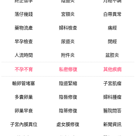
終止懷孕
陰道炎
月經不調
落仔幾錢
宮頸炎
白帶異常
藥物流產
婦科檢查
痛經
早孕檢查
尿道炎
閉經
人流時間
附件炎
盆腔炎
不孕不育
私密修復
其他疾病
輸卵管堵塞
陰道緊縮
子宮肌瘤
多囊卵巢
陰唇修復
婦科腫瘤
卵巢早衰
陰蒂修復
醫院問答
子宮內膜異位
處女膜修復
新聞資訊