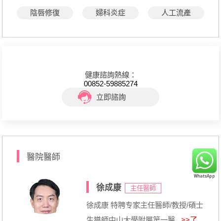
陰唇修復
婦科炎症
人工流產
健康諮詢熱線：
00852-59885274
立即諮詢
醫院醫師
徐成康
主任醫師
徐成康 特聘专家主任醫師/教授/碩士
生導師中山大學附屬第一醫...
>>了