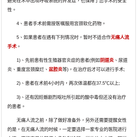
避免在术中出现呼吸系统的并发症，也保障了您手术的安全
性。
4、患者手术前需按医嘱服用宫颈软化药物。
5、如果患者在遇有下列情况时，暂时不适合作
无痛人流
手术
。
1)、先前患有性生殖器官炎症的患者(例如
阴道炎
、尿道
炎、重度宫颈糜烂、
盆腔炎
等)，在治疗后才可以进行手术;
2)、患者在术前4小时内，两次体温都在37.5℃以上;
3)、还有因妊娠剧烈呕吐所引起的酸中毒但还没有治疗
的患者。
无痛人流之前，除了做好准备外，另外还需要提醒女性
的是，在无痛人流的时候，一定要选择一家专业的医院进行