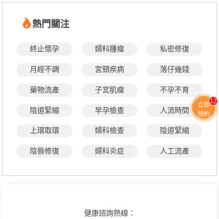
熱門關注
終止懷孕
婦科腫瘤
私密修復
月經不調
宮頸疾病
落仔幾錢
藥物流產
子宮肌瘤
不孕不育
12
立即
陰道緊縮
早孕檢查
人流時間
預約
上環取環
婦科檢查
陰道緊縮
陰唇修復
婦科炎症
人工流產
健康諮詢熱線：