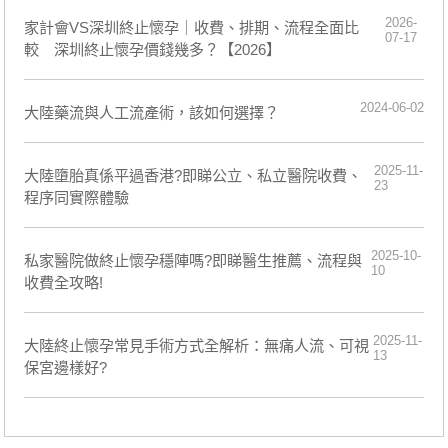
2026-
家計會VS深圳終止懷孕｜收費、排期、流程全面比
07-17
較 深圳終止懷孕價錢幾多？【2026】
2024-06-02
​大陸藥流與人工流產術，該如何選擇？
2025-11-
大陸墮胎真係平過香港?即睇公立、私立醫院收費、
23
程序同實際體驗
2025-10-
私家醫院做終止懷孕穩陣嗎?即睇醫生推薦、流程與
10
收費全攻略!
2025-11-
大陸終止懷孕常見手術方式全解析：無痛人流、可視
13
保宮邊樣好?