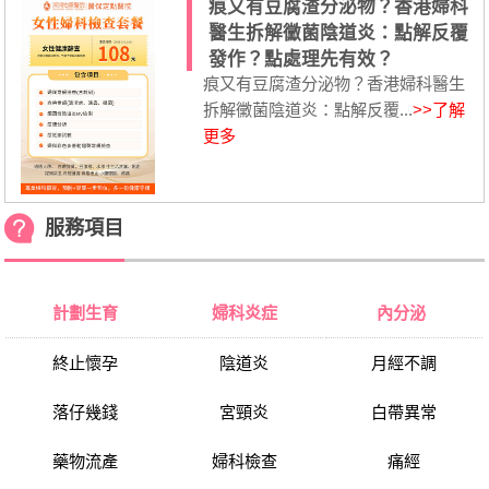
痕又有豆腐渣分泌物？香港婦科
醫生拆解黴菌陰道炎：點解反覆
發作？點處理先有效？
痕又有豆腐渣分泌物？香港婦科醫生
拆解黴菌陰道炎：點解反覆...
>>了解
更多
服務項目
計劃生育
婦科炎症
內分泌
終止懷孕
陰道炎
月經不調
落仔幾錢
宮頸炎
白帶異常
藥物流產
婦科檢查
痛經