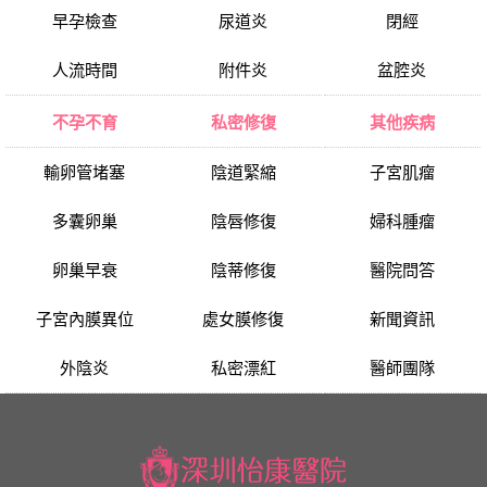
早孕檢查
尿道炎
閉經
人流時間
附件炎
盆腔炎
不孕不育
私密修復
其他疾病
輸卵管堵塞
陰道緊縮
子宮肌瘤
多囊卵巢
陰唇修復
婦科腫瘤
卵巢早衰
陰蒂修復
醫院問答
子宮內膜異位
處女膜修復
新聞資訊
外陰炎
私密漂紅
醫師團隊