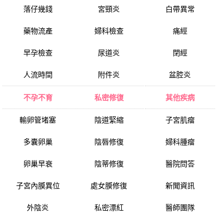
落仔幾錢
宮頸炎
白帶異常
藥物流產
婦科檢查
痛經
早孕檢查
尿道炎
閉經
人流時間
附件炎
盆腔炎
不孕不育
私密修復
其他疾病
輸卵管堵塞
陰道緊縮
子宮肌瘤
多囊卵巢
陰唇修復
婦科腫瘤
卵巢早衰
陰蒂修復
醫院問答
子宮內膜異位
處女膜修復
新聞資訊
外陰炎
私密漂紅
醫師團隊