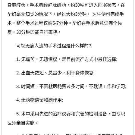
身麻醉药。手术者经静脉给药，约30秒可进入睡眠状态，在
孕妇毫无知觉的情况下，经过大约3分钟， 医生便可完成手
术，整个手术过程仅需5-7分钟。孕妇在手术后意识完全恢
复，30分钟即能自行离院。
可视无痛人流的手术过程是什么样的?
1. 无痛苦，无恐惧感，是目前流产方式中最佳选择;
2. 出血天数短、总量少，利于身体恢复;
3. 时间短，不因就医耗费过多时间，不耽误工作和学习;
4. 无药物遗留和副作用;
5. 术中采用先进的治疗仪器和完善的检测设备，由专职
医师亲自实施。