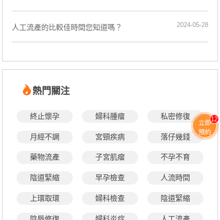
2024-05-28
人工流產的比較佳時間您知道嗎？
熱門關注
終止懷孕
婦科腫瘤
私密修復
12
立即
預約
月經不調
宮頸疾病
落仔幾錢
藥物流產
子宮肌瘤
不孕不育
陰道緊縮
早孕檢查
人流時間
上環取環
婦科檢查
陰道緊縮
陰唇修復
婦科炎症
人工流產