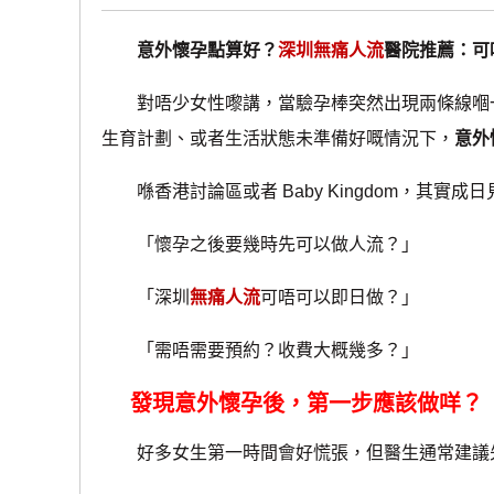
意外懷孕點算好？
深圳無痛人流
醫院推薦：可
對唔少女性嚟講，當驗孕棒突然出現兩條線嗰一
生育計劃、或者生活狀態未準備好嘅情況下，
意外
喺香港討論區或者 Baby Kingdom，其實成
「懷孕之後要幾時先可以做人流？」
「深圳
無痛人流
可唔可以即日做？」
「需唔需要預約？收費大概幾多？」
發現意外懷孕後，第一步應該做咩？
好多女生第一時間會好慌張，但醫生通常建議