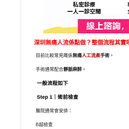
深圳無痛人流係點做？整個流程其實
目前比較常見嘅係
無痛
人工流產
手術
。
手術通常配合
靜脈麻醉
。
一般流程如下
Step 1｜術前檢查
醫院通常會安排：
B超檢查