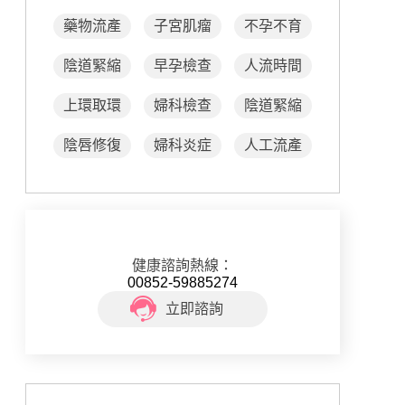
藥物流產
子宮肌瘤
不孕不育
陰道緊縮
早孕檢查
人流時間
上環取環
婦科檢查
陰道緊縮
陰唇修復
婦科炎症
人工流產
健康諮詢熱線：
00852-59885274
立即諮詢