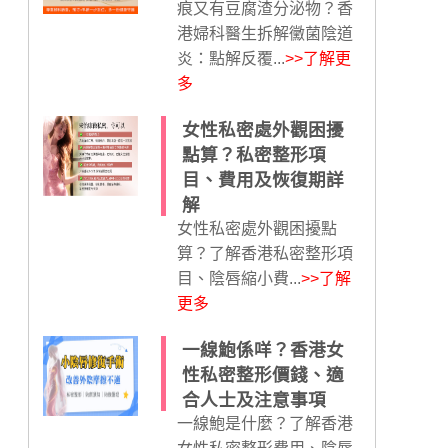
痕又有豆腐渣分泌物？香
港婦科醫生拆解黴菌陰道
炎：點解反覆...
>>了解更
多
女性私密處外觀困擾
點算？私密整形項
目、費用及恢復期詳
解
女性私密處外觀困擾點
算？了解香港私密整形項
目、陰唇縮小費...
>>了解
更多
一線鮑係咩？香港女
性私密整形價錢、適
合人士及注意事項
一線鮑是什麼？了解香港