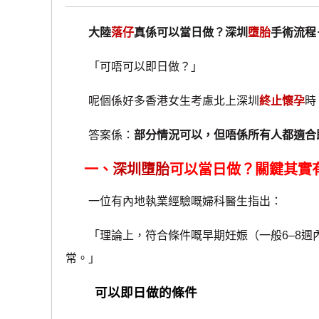
大陸
落仔
真係可以當日做？深圳
墮胎
手術流程
「可唔可以即日做？」
呢個係好多香港女生考慮北上深圳
終止懷孕
時
答案係：
部分情況可以，但唔係所有人都適合
一、
深圳墮胎
可以當日做？關鍵其實
一位有內地執業經驗嘅婦科醫生指出：
「理論上，符合條件嘅早期妊娠（一般6–8週
常。」
可以即日做的條件