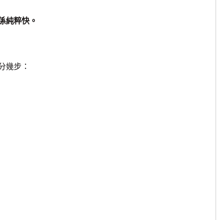
係純粹快。
分幾步：