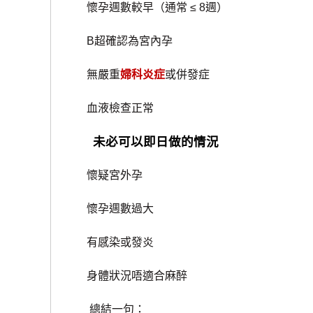
懷孕週數較早（通常 ≤ 8週）
B超確認為宮內孕
無嚴重
婦科炎症
或併發症
血液檢查正常
未必可以即日做的情況
懷疑宮外孕
懷孕週數過大
有感染或發炎
身體狀況唔適合麻醉
總結一句：