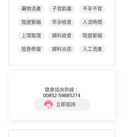
藥物流產
子宮肌瘤
不孕不育
陰道緊縮
早孕檢查
人流時間
上環取環
婦科檢查
陰道緊縮
陰唇修復
婦科炎症
人工流產
健康諮詢熱線：
00852-59885274
立即諮詢