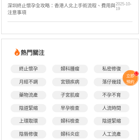
2025-10-
深圳終止懷孕全攻略：香港人北上手術流程、費用與
19
注意事項
熱門關注
終止懷孕
婦科腫瘤
私密修復
12
立即
月經不調
宮頸疾病
落仔幾錢
預約
藥物流產
子宮肌瘤
不孕不育
陰道緊縮
早孕檢查
人流時間
上環取環
婦科檢查
陰道緊縮
陰唇修復
婦科炎症
人工流產