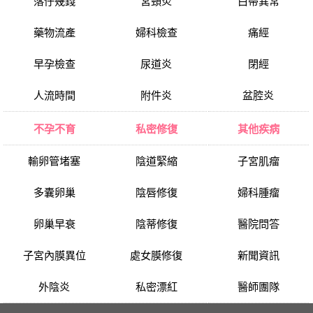
落仔幾錢
宮頸炎
白帶異常
藥物流產
婦科檢查
痛經
早孕檢查
尿道炎
閉經
人流時間
附件炎
盆腔炎
不孕不育
私密修復
其他疾病
輸卵管堵塞
陰道緊縮
子宮肌瘤
多囊卵巢
陰唇修復
婦科腫瘤
卵巢早衰
陰蒂修復
醫院問答
子宮內膜異位
處女膜修復
新聞資訊
外陰炎
私密漂紅
醫師團隊