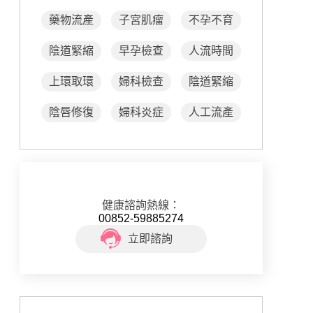
藥物流產
子宮肌瘤
不孕不育
陰道緊縮
早孕檢查
人流時間
上環取環
婦科檢查
陰道緊縮
陰唇修復
婦科炎症
人工流產
健康諮詢熱線：
00852-59885274
立即諮詢