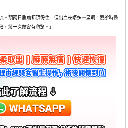
流。頭兩日腹痛都頂得住，但出血差唔多一星期。覆診時醫
陪，第一次做會有啲驚。」