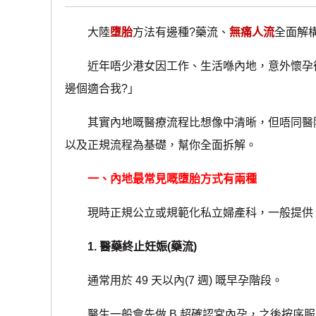
大陸
墮胎
方法有邊種?藥流、
無痛人流
全面解
近年唔少港女因工作、生活喺內地，意外懷孕後
邊個適合我?」
其實內地嘅醫療流程比想像中清晰，但唔同醫院
以及正規流程為基礎，幫你全面拆解。
一、內地最常見嘅墮胎方式有兩種
現時正規公立或規範化私立婦產科，一般提供
1. 醫藥終止妊娠(藥流)
通常用於 49 天以內(7 週) 嘅早孕階段。
醫生一般會先做 B 超確認宮內孕，之後按序服