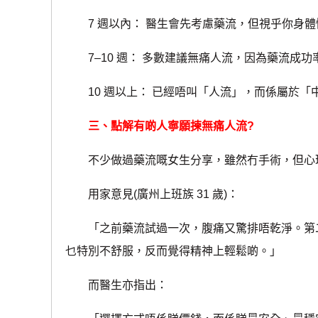
7 週以內： 醫生會先考慮藥流，但視乎你身體
7–10 週： 多數建議無痛人流，因為藥流成功
10 週以上： 已經唔叫「人流」，而係屬於「
三、點解有啲人寧願揀無痛人流?
不少做過藥流嘅女生分享，雖然冇手術，但心
用家意見(廣州上班族 31 歲)：
「之前藥流試過一次，腹痛又驚排唔乾淨。第二
乜特別不舒服，反而覺得精神上輕鬆啲。」
而醫生亦指出：