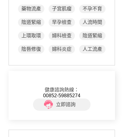
藥物流產
子宮肌瘤
不孕不育
陰道緊縮
早孕檢查
人流時間
上環取環
婦科檢查
陰道緊縮
陰唇修復
婦科炎症
人工流產
健康諮詢熱線：
00852-59885274
立即諮詢