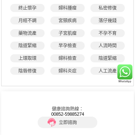
終止懷孕
婦科腫瘤
私密修復
月經不調
宮頸疾病
落仔幾錢
藥物流產
子宮肌瘤
不孕不育
陰道緊縮
早孕檢查
人流時間
上環取環
婦科檢查
陰道緊縮
陰唇修復
婦科炎症
人工流產
健康諮詢熱線：
00852-59885274
立即諮詢