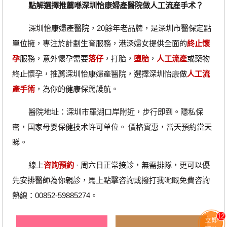
點解選擇推薦喺深圳怡康婦產醫院做人工流産手术？
深圳怡康婦產醫院，20餘年老品牌，是深圳市醫保定點
單位擁，專注於計劃生育服務，港深婦女提供全面的
終止懷
孕
服務，意外懷孕需要
落仔
，打胎，
墮胎
，
人工流產
或藥物
終止懷孕，推薦深圳怡康婦產醫院，選擇深圳怡康做
人工流
產手術
，為你的健康保駕護航。
醫院地址：深圳市羅湖口岸附近，步行即到。隱私保
密，国家母婴保健技术许可单位。 價格實惠，當天預約當天
睇。
‎線上
咨詢預約
· ‎周六日正常接診，無需排隊，更可以優
先安排醫師為你親診，馬上點擊咨詢或撥打我哋嘅免費咨詢
熱線：00852-59885274。
12
立即