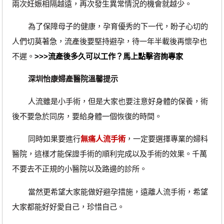
兩次妊娠相隔越遠，再次發生異常情況的機會就越少。
為了保障母子的健康，孕育優秀的下一代，盼子心切的
人們切莫著急，流產後要堅持避孕，待一年半載後再懷孕也
不遲。
>>>流產後多久可以工作？馬上點擊咨詢專家
深圳怡康婦產醫院溫馨提示
人流雖是小手術，但是大家也要注意好身體的保養，術
後不要急於同房，要給身體一個恢復的時間。
同時如果要進行
無痛人流手術
，一定要選擇專業的婦科
醫院，這樣才能保證手術的順利完成以及手術的效果。千萬
不要去不正規的小醫院以及路邊的診所。
當然更希望大家能做好避孕措施，遠離人流手術，希望
大家都能好好愛自己，珍惜自己。