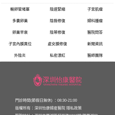
輸卵管堵塞
陰道緊縮
子宮肌瘤
多囊卵巢
陰唇修復
婦科腫瘤
卵巢早衰
陰蒂修復
醫院問答
子宮內膜異位
處女膜修復
新聞資訊
外陰炎
私密漂紅
醫師團隊
門診時間(節假日無休) ：08:30-21:00
版權所有：深圳怡康婦産醫院
隱私政策