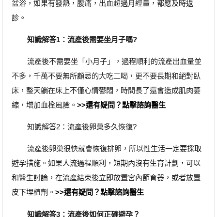
盆浴，如果有發熱，腹痛，出血超過月經量，都應及時返
診。
知識解答1：流產後需要坐月子嗎?
流產後不需要坐「小月子」，過程順利的流產出血量並
不多，千萬不要無所顧忌的大吃二喝，更不要長期和絕對臥
床，整天躺在床上不僅心情鬱悶，時間長了還會造成肌肉萎
縮，增加血栓風險。
>>還有疑問？點擊諮詢醫生
知識解答2：流產後卵巢多久恢復?
流產後卵巢很快就會恢復排卵，所以性生活一定要採取
避孕措施。如果人流過程順利，短期內沒有生育計劃，可以
和醫生討論，在流產結束後立即放置宮內節育器，或者放置
皮下埋植劑。
>>還有疑問？點擊諮詢醫生
知識解答3：流產後如何正確避孕？