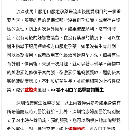
流產後馬上服用口服避孕藥是流產後關愛項目的一個重
要內容，服藥的目的是保護那些沒有避孕知識，或者存在誤
區的女性，防止再次意外懷孕。如果流產順利，沒有併發
症，沒有可疑的妊娠物殘留，在沒有禁忌的情況下，可以在
醫生指導下服用短效複方口服避孕藥，如果沒有生育計劃，
可以長期服用，或者改用其他長效可逆避孕方法。如果有生
育計劃，停藥後，來過一次月經，就可以著手備孕。藥物中
的雌激素能修復子宮內膜，孕激素促進蛻膜萎縮，還能使宮
頸黏液黏度增加，不利於細菌生長，並抑制細菌的上行性感
染，減少
盆腔炎
風險。
>>看不明白？點擊諮詢醫生
深圳怡康醫生溫馨提醒：以上內容僅供參考如果身體有
所唔適請及時到醫院就診。此外，深圳怡康婦產醫院特別設
立了24小時在線諮詢、預約服務，您可以點擊在線諮詢與我
們的醫生一對一進行交流，線上
咨詢預約
· ‎周六日正常接