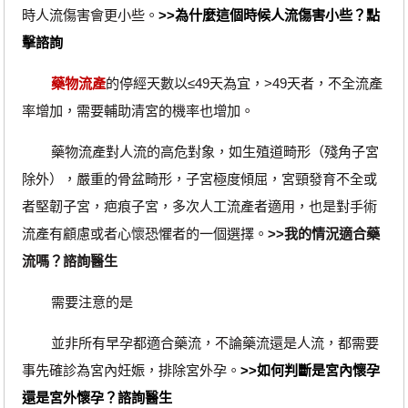
時人流傷害會更小些。
>>為什麼這個時候人流傷害小些？點
擊諮詢
藥物流產
的停經天數以≤49天為宜，>49天者，不全流產
率增加，需要輔助清宮的機率也增加。
藥物流產對人流的高危對象，如生殖道畸形（殘角子宮
除外），嚴重的骨盆畸形，子宮極度傾屈，宮頸發育不全或
者堅韌子宮，疤痕子宮，多次人工流產者適用，也是對手術
流產有顧慮或者心懷恐懼者的一個選擇。
>>我的情況適合藥
流嗎？諮詢醫生
需要注意的是
並非所有早孕都適合藥流，不論藥流還是人流，都需要
事先確診為宮內妊娠，排除宮外孕。
>>如何判斷是宮內懷孕
還是宮外懷孕？諮詢醫生