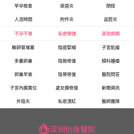
早孕檢查
尿道炎
閉經
人流時間
附件炎
盆腔炎
不孕不育
私密修復
其他疾病
輸卵管堵塞
陰道緊縮
子宮肌瘤
多囊卵巢
陰唇修復
婦科腫瘤
卵巢早衰
陰蒂修復
醫院問答
子宮內膜異位
處女膜修復
新聞資訊
外陰炎
私密漂紅
醫師團隊