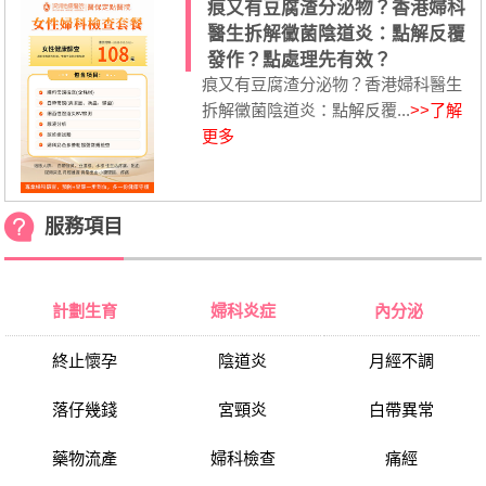
痕又有豆腐渣分泌物？香港婦科
醫生拆解黴菌陰道炎：點解反覆
發作？點處理先有效？
痕又有豆腐渣分泌物？香港婦科醫生
拆解黴菌陰道炎：點解反覆...
>>了解
更多
服務項目
計劃生育
婦科炎症
內分泌
終止懷孕
陰道炎
月經不調
落仔幾錢
宮頸炎
白帶異常
藥物流產
婦科檢查
痛經