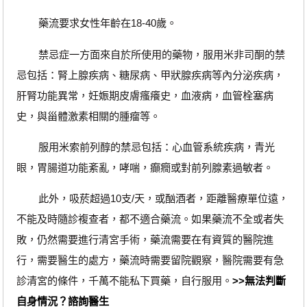
藥流要求女性年齡在18-40歲。
禁忌症一方面來自於所使用的藥物，服用米非司酮的禁
忌包括：腎上腺疾病、糖尿病、甲狀腺疾病等內分泌疾病，
肝腎功能異常，妊娠期皮膚瘙癢史，血液病，血管栓塞病
史，與甾體激素相關的腫瘤等。
服用米索前列醇的禁忌包括：心血管系統疾病，青光
眼，胃腸道功能紊亂，哮喘，癲癇或對前列腺素過敏者。
此外，吸菸超過10支/天，或酗酒者，距離醫療單位遠，
不能及時隨診複查者，都不適合藥流。如果藥流不全或者失
敗，仍然需要進行清宮手術，藥流需要在有資質的醫院進
行，需要醫生的處方，藥流時需要留院觀察，醫院需要有急
診清宮的條件，千萬不能私下買藥，自行服用。
>>無法判斷
自身情況？諮詢醫生