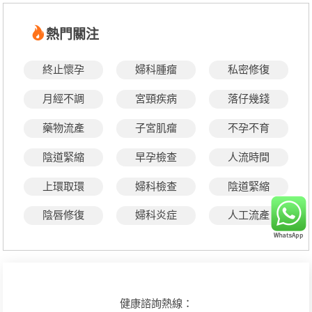
熱門關注
終止懷孕
婦科腫瘤
私密修復
月經不調
宮頸疾病
落仔幾錢
藥物流產
子宮肌瘤
不孕不育
陰道緊縮
早孕檢查
人流時間
上環取環
婦科檢查
陰道緊縮
陰唇修復
婦科炎症
人工流產
健康諮詢熱線：