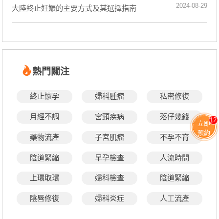
2024-08-29
大陸終止妊娠的主要方式及其選擇指南
熱門關注
終止懷孕
婦科腫瘤
私密修復
月經不調
宮頸疾病
落仔幾錢
12
立即
預約
藥物流產
子宮肌瘤
不孕不育
陰道緊縮
早孕檢查
人流時間
上環取環
婦科檢查
陰道緊縮
陰唇修復
婦科炎症
人工流產