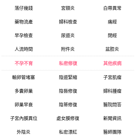
落仔幾錢
宮頸炎
白帶異常
藥物流產
婦科檢查
痛經
早孕檢查
尿道炎
閉經
人流時間
附件炎
盆腔炎
不孕不育
私密修復
其他疾病
輸卵管堵塞
陰道緊縮
子宮肌瘤
多囊卵巢
陰唇修復
婦科腫瘤
卵巢早衰
陰蒂修復
醫院問答
子宮內膜異位
處女膜修復
新聞資訊
外陰炎
私密漂紅
醫師團隊