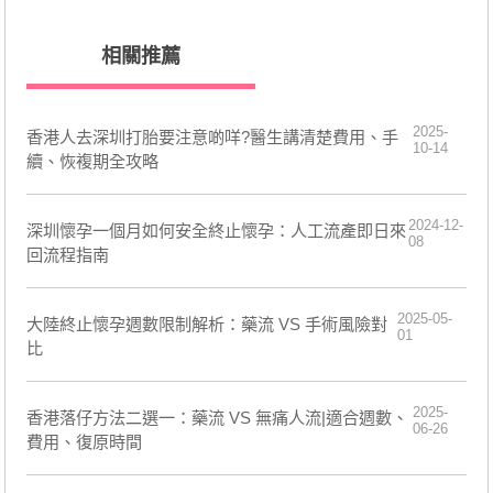
相關推薦
2025-
香港人去深圳打胎要注意啲咩?醫生講清楚費用、手
10-14
續、恢複期全攻略
2024-12-
深圳懷孕一個月如何安全終止懷孕：人工流產即日來
08
回流程指南
2025-05-
大陸終止懷孕週數限制解析：藥流 VS 手術風險對
01
比
2025-
香港落仔方法二選一：藥流 VS 無痛人流|適合週數、
06-26
費用、復原時間