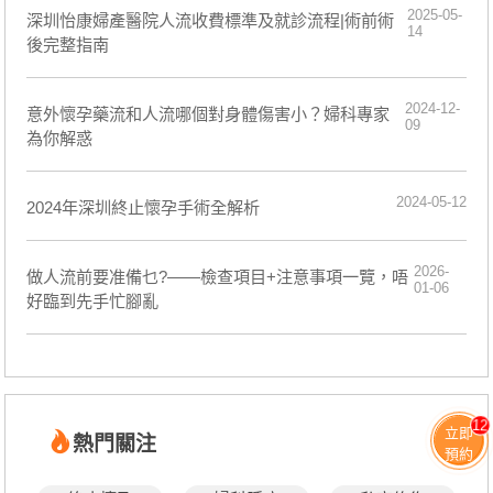
2025-05-
深圳怡康婦產醫院人流收費標準及就診流程|術前術
14
後完整指南
2024-12-
意外懷孕藥流和人流哪個對身體傷害小？婦科專家
09
為你解惑
2024-05-12
2024年深圳終止懷孕手術全解析
2026-
做人流前要准備乜?——檢查項目+注意事項一覽，唔
01-06
好臨到先手忙腳亂
12
立即
熱門關注
預約