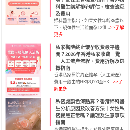
嗎？女性生育檢查指南｜香港婦
科醫生講解排卵評估、檢查流程
及費用
婦科醫生指出，如果女性年齡35歲以
下，規律性生活並備孕12個...
>>了解
更多
私家醫院終止懷孕收費最平邊
間？2026年香港私家收費一覽
｜人工流產流程、費用拆解及選
擇指南
香港私家醫院終止懷孕（人工流產）
費用一般由約HK$8,000至HK...
>>了
解更多
私密處顏色深點算？香港婦科醫
生分析原因及改善方法｜女性私
密變黑正常嗎？護理及注意事項
指南
香港婦科醫生指出，女性外陰皮膚本