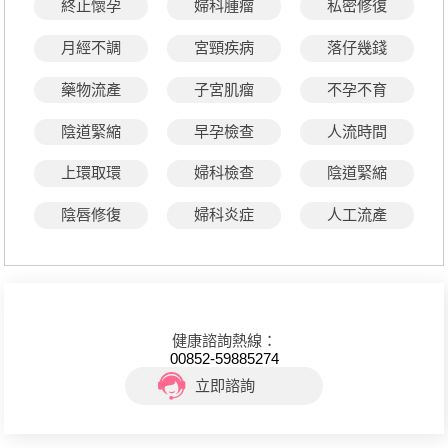
終止懷孕
婦科腫瘤
私密修復
月經不調
宮頸疾病
落仔幾錢
藥物流產
子宮肌瘤
不孕不育
陰道緊縮
早孕檢查
人流時間
上環取環
婦科檢查
陰道緊縮
陰唇修復
婦科炎症
人工流產
健康諮詢熱線：
00852-59885274
立即諮詢