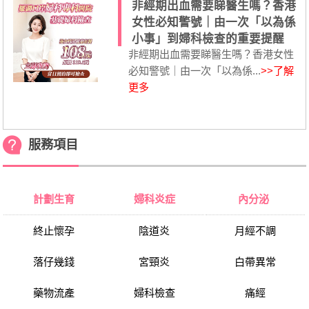
非經期出血需要睇醫生嗎？香港
女性必知警號｜由一次「以為係
小事」到婦科檢查的重要提醒
非經期出血需要睇醫生嗎？香港女性
必知警號｜由一次「以為係...
>>了解
更多
服務項目
計劃生育
婦科炎症
內分泌
終止懷孕
陰道炎
月經不調
落仔幾錢
宮頸炎
白帶異常
藥物流產
婦科檢查
痛經