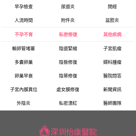
早孕檢查
尿道炎
閉經
人流時間
附件炎
盆腔炎
不孕不育
私密修復
其他疾病
輸卵管堵塞
陰道緊縮
子宮肌瘤
多囊卵巢
陰唇修復
婦科腫瘤
卵巢早衰
陰蒂修復
醫院問答
子宮內膜異位
處女膜修復
新聞資訊
外陰炎
私密漂紅
醫師團隊