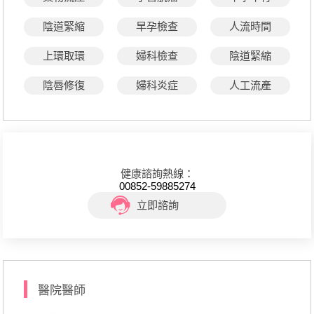
陰道緊縮
早孕檢查
人流時間
上環取環
婦科檢查
陰道緊縮
陰唇修復
婦科炎症
人工流產
健康諮詢熱線：
00852-59885274
立即諮詢
醫院醫師