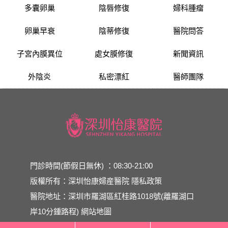
多囊卵巢
陰唇修復
婦科腫瘤
卵巢早衰
陰蒂修復
醫院問答
子宮內膜異位
處女膜修復
新聞資訊
外陰炎
私密漂紅
醫師團隊
門診時間(節假日無休) ：08:30-21:00
版權所有：深圳怡康婦産醫院
隱私政策
醫院地址：深圳市羅湖區紅桂路1018號(離羅湖口
岸10分鍾路程)
網站地圖