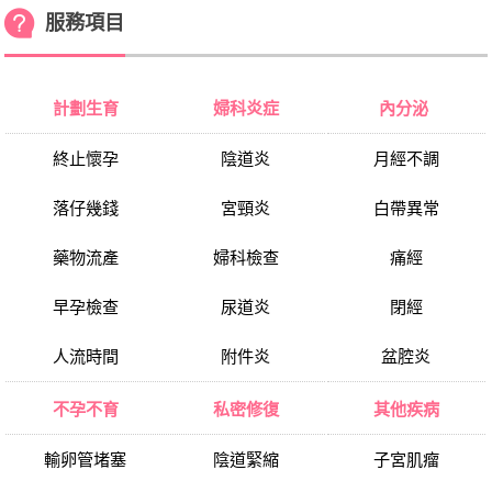
服務項目
計劃生育
婦科炎症
內分泌
終止懷孕
陰道炎
月經不調
落仔幾錢
宮頸炎
白帶異常
藥物流產
婦科檢查
痛經
早孕檢查
尿道炎
閉經
人流時間
附件炎
盆腔炎
不孕不育
私密修復
其他疾病
輸卵管堵塞
陰道緊縮
子宮肌瘤