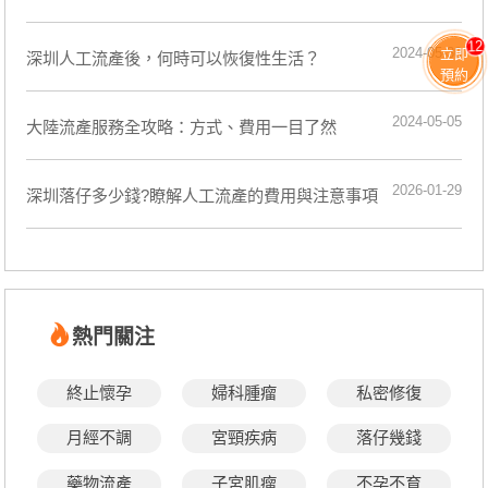
12
2024-05-30
立即
深圳人工流產後，何時可以恢復性生活？
預約
2024-05-05
​大陸流產服務全攻略：方式、費用一目了然
2026-01-29
深圳落仔多少錢?瞭解人工流產的費用與注意事項
熱門關注
終止懷孕
婦科腫瘤
私密修復
月經不調
宮頸疾病
落仔幾錢
藥物流產
子宮肌瘤
不孕不育