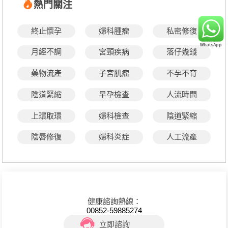
熱門關注
終止懷孕
婦科腫瘤
私密修復
月經不調
宮頸疾病
落仔幾錢
藥物流產
子宮肌瘤
不孕不育
陰道緊縮
早孕檢查
人流時間
上環取環
婦科檢查
陰道緊縮
陰唇修復
婦科炎症
人工流產
健康諮詢熱線：
00852-59885274
立即諮詢