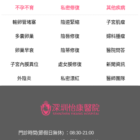
不孕不育
私密修復
其他疾病
輸卵管堵塞
陰道緊縮
子宮肌瘤
多囊卵巢
陰唇修復
婦科腫瘤
卵巢早衰
陰蒂修復
醫院問答
子宮內膜異位
處女膜修復
新聞資訊
外陰炎
私密漂紅
醫師團隊
門診時間(節假日無休) ：08:30-21:00