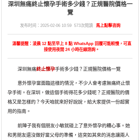
深圳無痛終止懷孕手術多少錢？正規醫院價格一
覽
发布时间：2025-02-06 10:59 573次閱讀
馬上點擊咨詢
溫馨提醒：淩晨 12 點至早上 8 點 WhatsApp 回覆可能較慢，可直
接使用夜間 24 小時在線諮詢。
深圳無痛
終止懷孕
手術多少錢？正規醫院價格一覽
意外懷孕當面臨這樣的情況，不少人會考慮無痛終止懷
孕手術。在深圳，做這個手術得花多少錢呢？正規醫院的價
格又是怎樣的？今天咱就來好好說說，給大家提供一份超實
用的指南。
前陣子我有個朋友小敏就碰上了意外懷孕的糟心事。她
和男朋友還沒做好當父母的準備，這突如其來的消息讓兩人