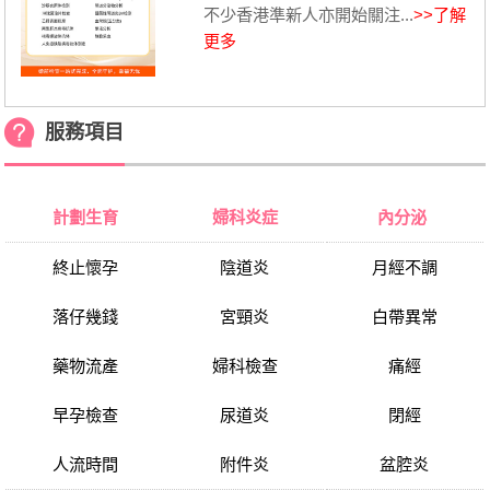
不少香港準新人亦開始關注...
>>了解
更多
服務項目
計劃生育
婦科炎症
內分泌
終止懷孕
陰道炎
月經不調
落仔幾錢
宮頸炎
白帶異常
藥物流產
婦科檢查
痛經
早孕檢查
尿道炎
閉經
人流時間
附件炎
盆腔炎