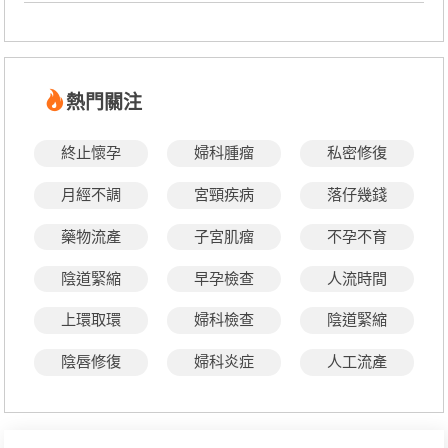
熱門關注
終止懷孕
婦科腫瘤
私密修復
月經不調
宮頸疾病
落仔幾錢
藥物流產
子宮肌瘤
不孕不育
陰道緊縮
早孕檢查
人流時間
上環取環
婦科檢查
陰道緊縮
陰唇修復
婦科炎症
人工流產