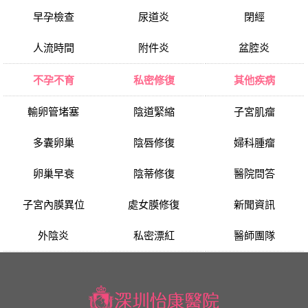
早孕檢查
尿道炎
閉經
人流時間
附件炎
盆腔炎
不孕不育
私密修復
其他疾病
輸卵管堵塞
陰道緊縮
子宮肌瘤
多囊卵巢
陰唇修復
婦科腫瘤
卵巢早衰
陰蒂修復
醫院問答
子宮內膜異位
處女膜修復
新聞資訊
外陰炎
私密漂紅
醫師團隊