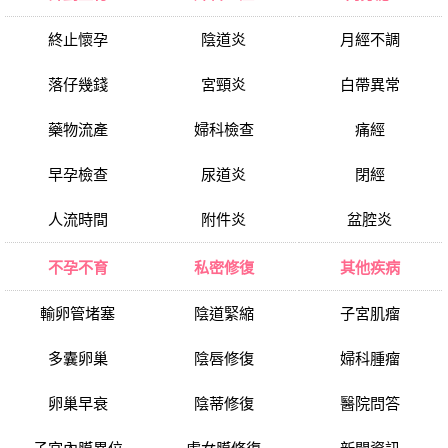
終止懷孕
陰道炎
月經不調
落仔幾錢
宮頸炎
白帶異常
藥物流產
婦科檢查
痛經
早孕檢查
尿道炎
閉經
人流時間
附件炎
盆腔炎
不孕不育
私密修復
其他疾病
輸卵管堵塞
陰道緊縮
子宮肌瘤
多囊卵巢
陰唇修復
婦科腫瘤
卵巢早衰
陰蒂修復
醫院問答