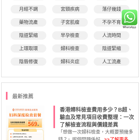
月經不調
宮頸疾病
落仔幾錢
藥物流產
子宮肌瘤
不孕不育
陰道緊縮
早孕檢查
人流時間
上環取環
婦科檢查
陰道緊縮
陰唇修復
婦科炎症
人工流產
最新推薦
香港婦科檢查費用多少？B超、
驗血及常見項目收費整理：一次
了解檢查流程與價錢差異
「想做一次婦科檢查，大概要預幾多
錢？」呢個問題係好...
>>了解更多