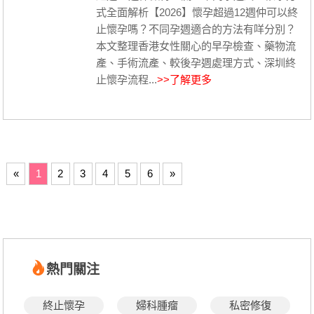
式全面解析【2026】懷孕超過12週仲可以終
止懷孕嗎？不同孕週適合的方法有咩分別？
本文整理香港女性關心的早孕檢查、藥物流
產、手術流產、較後孕週處理方式、深圳終
止懷孕流程...
>>了解更多
«
1
2
3
4
5
6
»
熱門關注
終止懷孕
婦科腫瘤
私密修復