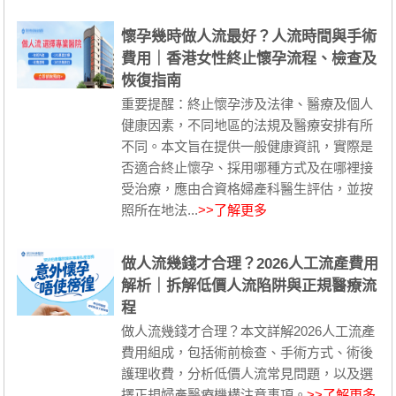
懷孕幾時做人流最好？人流時間與手術
費用｜香港女性終止懷孕流程、檢查及
恢復指南
重要提醒：終止懷孕涉及法律、醫療及個人
健康因素，不同地區的法規及醫療安排有所
不同。本文旨在提供一般健康資訊，實際是
否適合終止懷孕、採用哪種方式及在哪裡接
受治療，應由合資格婦產科醫生評估，並按
照所在地法...
>>了解更多
做人流幾錢才合理？2026人工流產費用
解析｜拆解低價人流陷阱與正規醫療流
程
做人流幾錢才合理？本文詳解2026人工流產
費用組成，包括術前檢查、手術方式、術後
護理收費，分析低價人流常見問題，以及選
擇正規婦產醫療機構注意事項。
>>了解更多