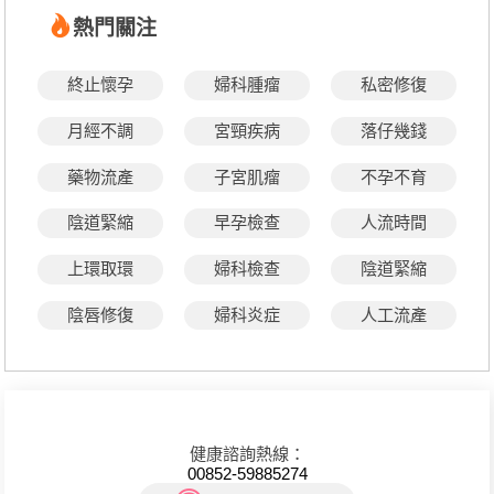
熱門關注
終止懷孕
婦科腫瘤
私密修復
月經不調
宮頸疾病
落仔幾錢
藥物流產
子宮肌瘤
不孕不育
陰道緊縮
早孕檢查
人流時間
上環取環
婦科檢查
陰道緊縮
陰唇修復
婦科炎症
人工流產
健康諮詢熱線：
00852-59885274