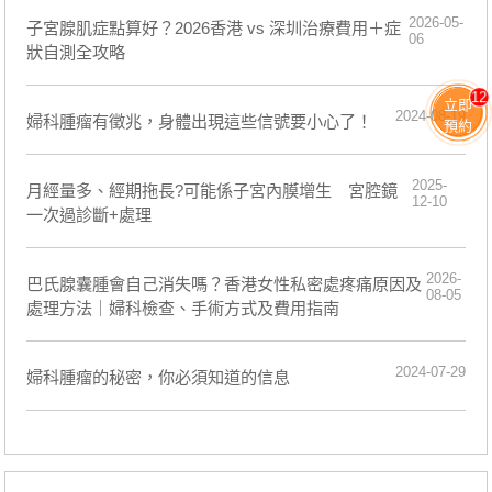
2026-05-
子宮腺肌症點算好？2026香港 vs 深圳治療費用＋症
06
狀自測全攻略
12
立即
2024-08-19
​婦科腫瘤有徵兆，身體出現這些信號要小心了！
預約
2025-
月經量多、經期拖長?可能係子宮內膜增生 宮腔鏡
12-10
一次過診斷+處理
2026-
巴氏腺囊腫會自己消失嗎？香港女性私密處疼痛原因及
08-05
處理方法｜婦科檢查、手術方式及費用指南
2024-07-29
婦科腫瘤的秘密，你必須知道的信息