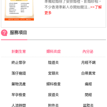
準備結婚除了安排婚禮、影婚紗相，
不少香港準新人亦開始關注...
>>了解
更多
服務項目
計劃生育
婦科炎症
內分泌
終止懷孕
陰道炎
月經不調
落仔幾錢
宮頸炎
白帶異常
藥物流產
婦科檢查
痛經
早孕檢查
尿道炎
閉經
人流時間
附件炎
盆腔炎