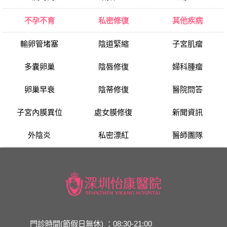
不孕不育
私密修復
其他疾病
輸卵管堵塞
陰道緊縮
子宮肌瘤
多囊卵巢
陰唇修復
婦科腫瘤
卵巢早衰
陰蒂修復
醫院問答
子宮內膜異位
處女膜修復
新聞資訊
外陰炎
私密漂紅
醫師團隊
門診時間(節假日無休) ：08:30-21:00