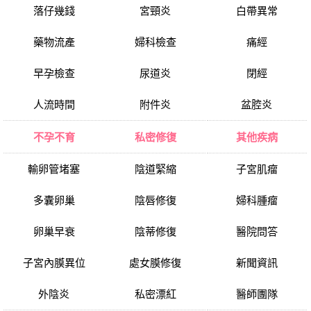
落仔幾錢
宮頸炎
白帶異常
藥物流產
婦科檢查
痛經
早孕檢查
尿道炎
閉經
人流時間
附件炎
盆腔炎
不孕不育
私密修復
其他疾病
輸卵管堵塞
陰道緊縮
子宮肌瘤
多囊卵巢
陰唇修復
婦科腫瘤
卵巢早衰
陰蒂修復
醫院問答
子宮內膜異位
處女膜修復
新聞資訊
外陰炎
私密漂紅
醫師團隊