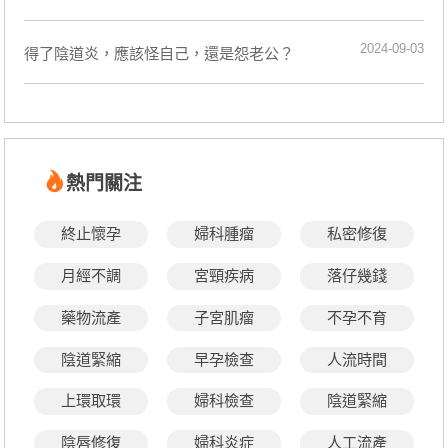
2024-09-03
得了陰道炎，應該怪自己，還是怨老公？
熱門關注
終止懷孕
婦科腫瘤
私密修復
月經不調
宮頸疾病
落仔幾錢
藥物流產
子宮肌瘤
不孕不育
陰道緊縮
早孕檢查
人流時間
上環取環
婦科檢查
陰道緊縮
陰唇修復
婦科炎症
人工流產