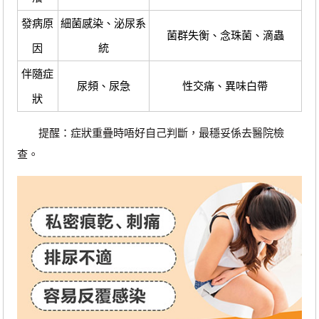
發病原
細菌感染、泌尿系
菌群失衡、念珠菌、滴蟲
因
統
伴隨症
尿頻、尿急
性交痛、異味白帶
狀
提醒：症狀重疊時唔好自己判斷，最穩妥係去醫院檢
查。