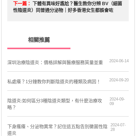
下一篇：
下體有異味好尷尬？醫生教你分辨 BV（細菌
性陰道炎）同普通分泌物｜好多香港女生都誤會咗
相關推薦
2024-06-14
​深圳治療陰道炎：價格詳解與醫療服務質量並重
2024-09-20
​私處癢？1分鐘教你判斷陰道炎的種類及病因！
2024-09-
陰道炎:如何區分3種陰道炎類型，有什麼治療攻
09
略？
2024-07-
​下身瘙癢、分泌物異常？記住這五點告別黴菌性陰
28
道炎