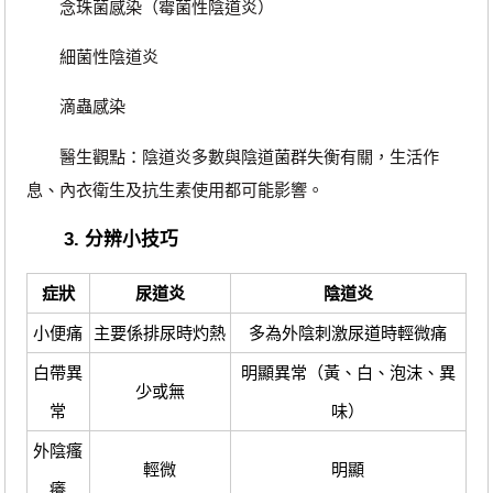
念珠菌感染（霉菌性陰道炎）
細菌性陰道炎
滴蟲感染
醫生觀點：陰道炎多數與陰道菌群失衡有關，生活作
息、內衣衛生及抗生素使用都可能影響。
3. 分辨小技巧
症狀
尿道炎
陰道炎
小便痛
主要係排尿時灼熱
多為外陰刺激尿道時輕微痛
白帶異
明顯異常（黃、白、泡沫、異
少或無
常
味）
外陰瘙
輕微
明顯
癢