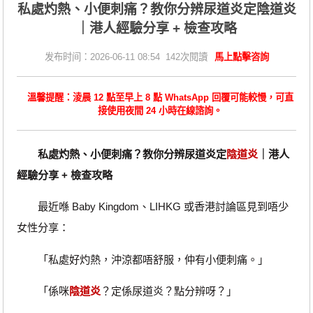
私處灼熱、小便刺痛？教你分辨尿道炎定陰道炎
｜港人經驗分享 + 檢查攻略
发布时间：2026-06-11 08:54 142次閱讀
馬上點擊咨詢
溫馨提醒：淩晨 12 點至早上 8 點 WhatsApp 回覆可能較慢，可直
接使用夜間 24 小時在線諮詢。
私處灼熱、小便刺痛？教你分辨尿道炎定
陰道炎
｜港人
經驗分享 + 檢查攻略
最近喺 Baby Kingdom、LIHKG 或香港討論區見到唔少
女性分享：
「私處好灼熱，沖涼都唔舒服，仲有小便刺痛。」
「係咪
陰道炎
？定係尿道炎？點分辨呀？」