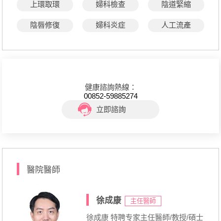
上環取環
婦科檢查
陰道緊縮
陰唇修復
婦科炎症
人工流產
健康諮詢熱線：
00852-59885274
立即諮詢
醫院醫師
徐成康
主任醫師
徐成康 特聘专家主任醫師/教授/碩士