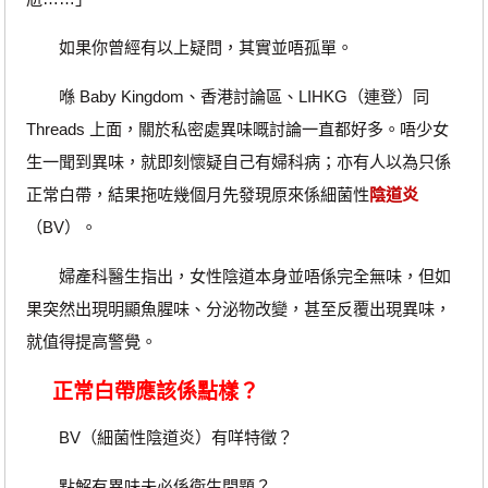
如果你曾經有以上疑問，其實並唔孤單。
喺 Baby Kingdom、香港討論區、LIHKG（連登）同
Threads 上面，關於私密處異味嘅討論一直都好多。唔少女
生一聞到異味，就即刻懷疑自己有婦科病；亦有人以為只係
正常白帶，結果拖咗幾個月先發現原來係細菌性
陰道炎
（BV）。
婦產科醫生指出，女性陰道本身並唔係完全無味，但如
果突然出現明顯魚腥味、分泌物改變，甚至反覆出現異味，
就值得提高警覺。
正常白帶應該係點樣？
BV（細菌性陰道炎）有咩特徵？
點解有異味未必係衛生問題？