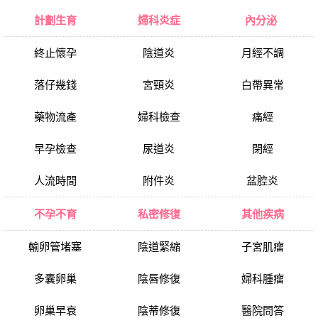
計劃生育
婦科炎症
內分泌
終止懷孕
陰道炎
月經不調
落仔幾錢
宮頸炎
白帶異常
藥物流產
婦科檢查
痛經
早孕檢查
尿道炎
閉經
人流時間
附件炎
盆腔炎
不孕不育
私密修復
其他疾病
輸卵管堵塞
陰道緊縮
子宮肌瘤
多囊卵巢
陰唇修復
婦科腫瘤
卵巢早衰
陰蒂修復
醫院問答