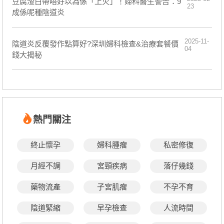
豆腐渣白帶唔好以為係「上火」！婦科醫生警告：9
23
成係呢種陰道炎
2025-11-
陰道炎反覆發作點算好?深圳婦科檢查&治療套餐價
04
錢大揭秘
熱門關注
終止懷孕
婦科腫瘤
私密修復
月經不調
宮頸疾病
落仔幾錢
藥物流產
子宮肌瘤
不孕不育
陰道緊縮
早孕檢查
人流時間