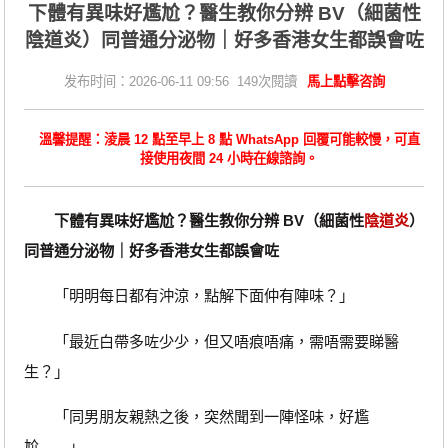
下體有異味好尷尬？醫生教你分辨 BV（細菌性
陰道炎）同普通分泌物｜好多香港女生都誤會咗
发布时间：2026-06-11 09:56 149次閱讀
馬上點擊咨詢
溫馨提醒：淩晨 12 點至早上 8 點 WhatsApp 回覆可能較慢，可直
接使用夜間 24 小時在線諮詢。
下體有異味好尷尬？醫生教你分辨 BV（細菌性
陰道炎
）
同普通分泌物｜好多香港女生都誤會咗
「明明每日都有沖涼，點解下面仲有陣味？」
「最近白帶多咗少少，但又唔痕唔痛，需唔需要睇醫
生？」
「同男朋友親熱之後，突然聞到一陣怪味，好尷
尬……」