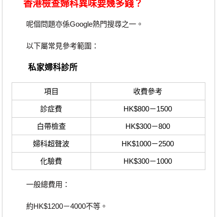
香港檢查婦科異味要幾多錢？
呢個問題亦係Google熱門搜尋之一。
以下屬常見參考範圍：
私家婦科診所
項目
收費參考
診症費
HK$800－1500
白帶檢查
HK$300－800
婦科超聲波
HK$1000－2500
化驗費
HK$300－1000
一般總費用：
約HK$1200－4000不等。