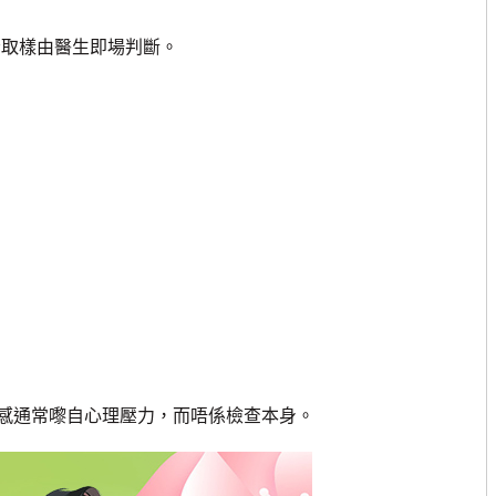
否取樣由醫生即場判斷。
通常嚟自心理壓力，而唔係檢查本身。