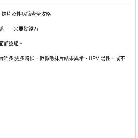
、抹片及性病篩查全攻略
——又要幾錢?」
面都諗過。
多;更多時候，佢係喺抹片結果異常、HPV 陽性、或不