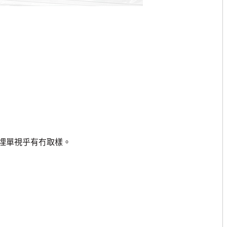
埋單視乎有冇取樣。