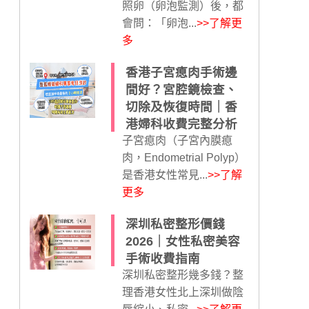
照卵（卵泡監測）後，都
會問：「卵泡...
>>了解更
多
香港子宮瘜肉手術邊
間好？宮腔鏡檢查、
切除及恢復時間｜香
港婦科收費完整分析
子宮瘜肉（子宮內膜瘜
肉，Endometrial Polyp）
是香港女性常見...
>>了解
更多
深圳私密整形價錢
2026｜女性私密美容
手術收費指南
深圳私密整形幾多錢？整
理香港女性北上深圳做陰