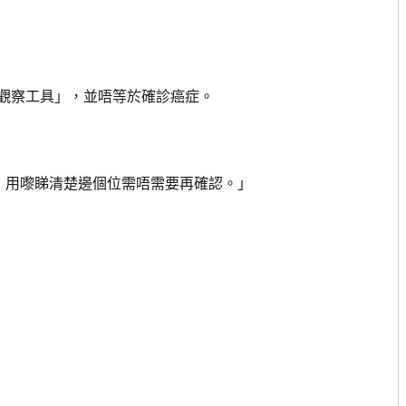
察工具」，並唔等於確診癌症。
，用嚟睇清楚邊個位需唔需要再確認。」