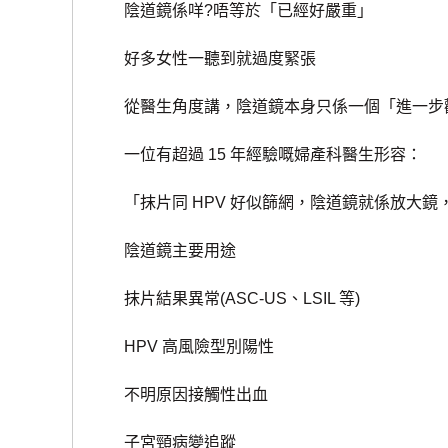
陰道鏡係咩?唔等於「已經好嚴重」
好多女性一聽到就過度緊張
從醫生角度講，陰道鏡本身只係一個「進一步觀
一位有超過 15 年經驗嘅婦產科醫生形容：
「抹片同 HPV 好似篩網，陰道鏡就係放大鏡
陰道鏡主要用途
抹片結果異常(ASC-US、LSIL 等)
HPV 高風險型別陽性
不明原因接觸性出血
子宮頸病變追蹤