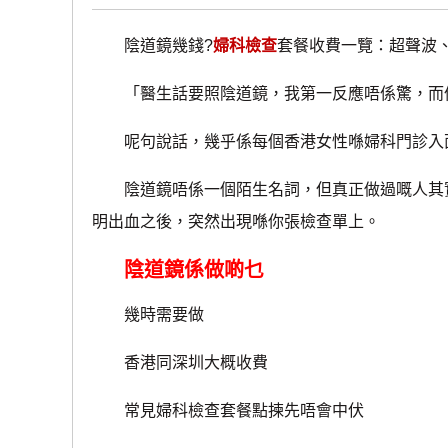
陰道鏡幾錢?
婦科檢查
套餐收費一覽：超聲波
「醫生話要照陰道鏡，我第一反應唔係驚，而係
呢句說話，幾乎係每個香港女性喺婦科門診入
陰道鏡唔係一個陌生名詞，但真正做過嘅人其實唔
明出血之後，突然出現喺你張檢查單上。
陰道鏡係做啲乜
幾時需要做
香港同深圳大概收費
常見婦科檢查套餐點揀先唔會中伏