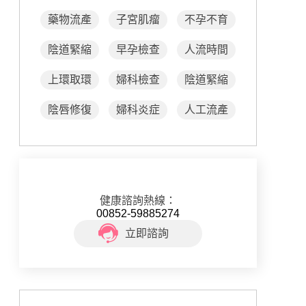
藥物流產
子宮肌瘤
不孕不育
陰道緊縮
早孕檢查
人流時間
上環取環
婦科檢查
陰道緊縮
陰唇修復
婦科炎症
人工流產
健康諮詢熱線：
00852-59885274
立即諮詢