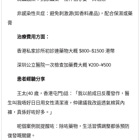
非感染性炎症：避免刺激源(如香料產品)，配合保濕或藥
膏
治療費用方面：
香港私家診所初診連藥物大概 $800–$1500 港幣
深圳公立醫院一次檢查加藥費大概 ¥200–¥500
患者經驗分享
王太(40 歲，香港屯門)話：「我以前成日反覆發作，醫
生叫我唔好日日用女性清潔液，仲建議我改返透氣棉質內
褲，真係好咗好多。」
呢個案例就提醒咗：除咗藥物，生活習慣調整都係預防
復發嘅關鍵。