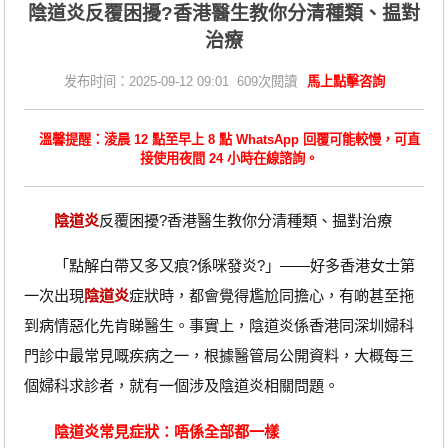
陰道炎反覆困擾?香港醫生教你分清種類、揾對
治療
发布时间：2025-09-12 09:01 609次閱讀
馬上點擊咨詢
溫馨提醒：淩晨 12 點至早上 8 點 WhatsApp 回覆可能較慢，可直
接使用夜間 24 小時在線諮詢。
陰道炎
反覆困擾?香港醫生教你分清種類、揾對治療
「點解白帶又多又痕?係咪發炎?」——好多香港女士第
一次出現
陰道炎
症狀時，都會覺得尷尬同擔心，有啲甚至拖
到病情惡化先肯睇醫生。事實上，陰道炎係香港同深圳婦科
門診中最常見嘅疾病之一，根據醫管局公開資料，大概每三
個婦科求診者，就有一個涉及陰道炎相關問題。
陰道炎常見症狀：唔係全部都一樣