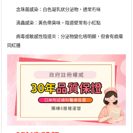
念珠菌感染：白色凝乳狀分泌物，通常冇味
滴蟲感染：黃色帶臭味，陰道壁常有小紅點
病毒或敏感性陰道炎：分泌物變化唔明顯，但會有痕癢
同紅腫