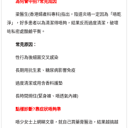
為何會中招?常見成因
梁醫生(香港婦產科專科)指出，陰道炎唔一定因為「唔乾
淨」，好多患者以為清潔得唔夠，結果反而過度清潔，破壞
咗私密處酸鹼平衡。
常見原因：
性行為後細菌交叉感染
長期用抗生素、糖尿病影響免疫
過度清潔或用含香料護墊
長時間焗住(緊身褲、唔透氣內褲)
點樣診斷?靠症狀唔夠準
唔少女士上網睇文章，就自己買藥膏醫治，結果越搞越