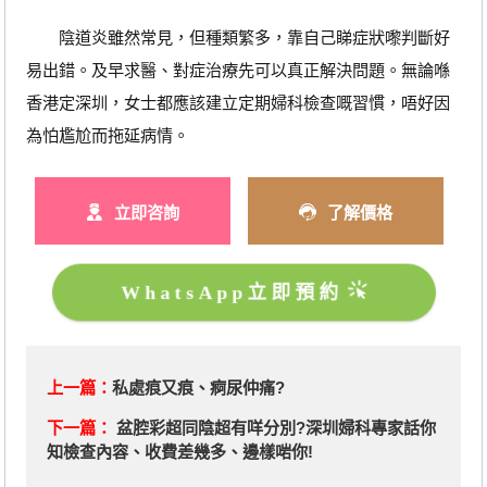
陰道炎雖然常見，但種類繁多，靠自己睇症狀嚟判斷好
易出錯。及早求醫、對症治療先可以真正解決問題。無論喺
香港定深圳，女士都應該建立定期婦科檢查嘅習慣，唔好因
為怕尷尬而拖延病情。
立即咨詢
了解價格
WhatsApp立即預約
上一篇：
私處痕又痕、痾尿仲痛?
下一篇：
盆腔彩超同陰超有咩分別?深圳婦科專家話你
知檢查內容、收費差幾多、邊樣啱你!