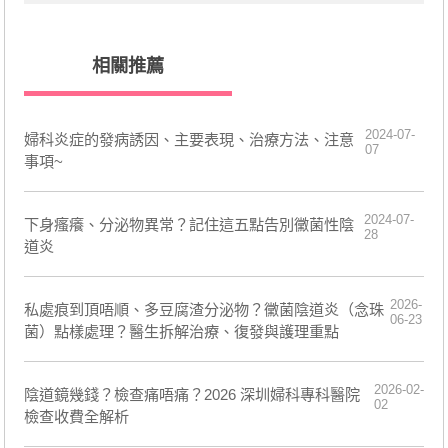
相關推薦
2024-07-
​婦科炎症的發病誘因、主要表現、治療方法、注意
07
事項~
2024-07-
​下身瘙癢、分泌物異常？記住這五點告別黴菌性陰
28
道炎
2026-
私處痕到頂唔順、多豆腐渣分泌物？黴菌陰道炎（念珠
06-23
菌）點樣處理？醫生拆解治療、復發與護理重點
2026-02-
陰道鏡幾錢？檢查痛唔痛？2026 深圳婦科專科醫院
02
檢查收費全解析