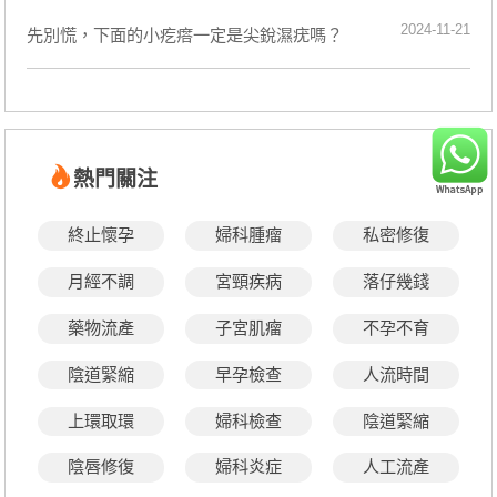
2024-11-21
先別慌，下面的小疙瘩一定是尖銳濕疣嗎？
熱門關注
終止懷孕
婦科腫瘤
私密修復
月經不調
宮頸疾病
落仔幾錢
藥物流產
子宮肌瘤
不孕不育
陰道緊縮
早孕檢查
人流時間
上環取環
婦科檢查
陰道緊縮
陰唇修復
婦科炎症
人工流產