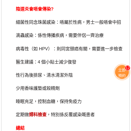
陰道炎會唔會傳染?
細菌性同念珠菌感染：唔屬於性病，男士一般唔會中招
滴蟲感染：係性傳播疾病，需要伴侶一齊治療
病毒性（如 HPV）：則同宮頸癌有關，需要進一步檢查
醫生建議：4 個小貼士減少復發
12
立即
性行為後排尿、清水清潔外陰
預約
少用香味護墊或殺精劑
睡眠充足，控制血糖，保持免疫力
定期做
婦科檢查
，特別係反覆感染嘅患者
總結