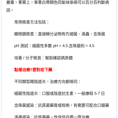
嚴重。事實上，單靠白帶顏色同氣味係唔可以百分百判斷病
因。
常用檢查方法包括：
顯微鏡檢查：直接睇分泌物有冇細菌、滴蟲、念珠菌
pH 測試：細菌性多數 pH > 4.5.念珠菌則 < 4.5
培養 / 分子檢測：幫助確認病原體
點樣治療?要對症下藥
不同類型嘅陰道炎，治療方向都唔同：
細菌性陰道炎：口服或陰道抗生素，一般療程 5-7 日
念珠菌感染：抗真菌藥膏或栓劑，有需要可配合口服藥
滴蟲感染：抗原蟲藥，性伴侶亦要一齊治療