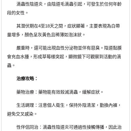
滴蟲性陰道炎，由陰道毛滴蟲引起，可發生於任何年齡
段的女性。
其潛伏期在4至18天之間，症狀顯著，主要表現為白帶
量增多，顏色呈灰黃色且稀薄如泡沫狀。
嚴重時，還可能出現血性分泌物並伴有惡臭。陰道黏膜
會充血水腫，形成草莓樣突起，顯微鏡下可觀察到活動的滴
蟲。
治療攻略：
藥物治療：藥物能有效殺滅滴蟲，緩解症狀。
生活調理：注意個人衛生，保持外陰清潔，勤換內褲，
避免交叉感染。
性伴侶同治：滴蟲性陰道炎可通過性接觸傳播，因此治