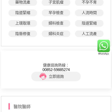
藥物流產
子宮肌瘤
不孕不育
陰道緊縮
早孕檢查
人流時間
上環取環
婦科檢查
陰道緊縮
陰唇修復
婦科炎症
人工流產
健康諮詢熱線：
00852-59885274
立即諮詢
醫院醫師