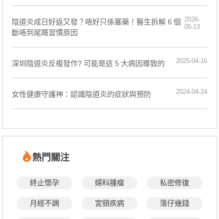
2026-
陰道炎成日好返又發？唔好只係塞藥！醫生拆解 6 個
05-13
斷唔到尾嘅習慣原因
2025-04-16
深圳陰道炎反複發作? 可能是這 5 大病因導致的
2024-04-24
女性健康守護神：認識陰道炎的症狀與預防
熱門關注
終止懷孕
婦科腫瘤
私密修復
月經不調
宮頸疾病
落仔幾錢