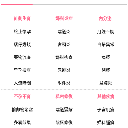
計劃生育
婦科炎症
內分泌
終止懷孕
陰道炎
月經不調
落仔幾錢
宮頸炎
白帶異常
藥物流產
婦科檢查
痛經
早孕檢查
尿道炎
閉經
人流時間
附件炎
盆腔炎
不孕不育
私密修復
其他疾病
輸卵管堵塞
陰道緊縮
子宮肌瘤
多囊卵巢
陰唇修復
婦科腫瘤