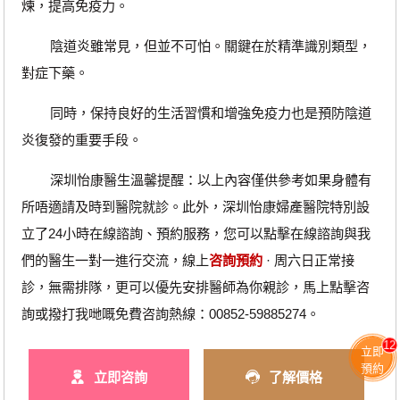
煉，提高免疫力。
陰道炎雖常見，但並不可怕。關鍵在於精準識別類型，
對症下藥。
同時，保持良好的生活習慣和增強免疫力也是預防陰道
炎復發的重要手段。
深圳怡康醫生溫馨提醒：以上內容僅供參考如果身體有
所唔適請及時到醫院就診。此外，深圳怡康婦產醫院特別設
立了24小時在線諮詢、預約服務，您可以點擊在線諮詢與我
們的醫生一對一進行交流，線上
咨詢預約
· ‎周六日正常接
診，無需排隊，更可以優先安排醫師為你親診，馬上點擊咨
詢或撥打我哋嘅免費咨詢熱線：00852-59885274。
12
立即
預約
立即咨詢
了解價格