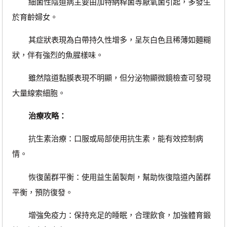
細菌性陰道病主要由加特納桿菌等厭氧菌引起，多發生
於育齡婦女。
其症狀表現為白帶持久性增多，呈灰白色且稀薄如麵糊
狀，伴有強烈的魚腥樣味。
雖然陰道黏膜表現不明顯，但分泌物顯微鏡檢查可發現
大量線索細胞。
治療攻略：
抗生素治療：口服或局部使用抗生素，能有效控制病
情。
恢復菌群平衡：使用益生菌製劑，幫助恢復陰道內菌群
平衡，預防復發。
增強免疫力：保持充足的睡眠，合理飲食，加強體育鍛