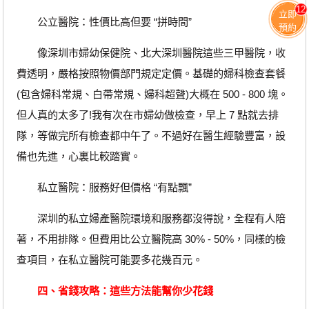
12
立即
公立醫院：性價比高但要 “拼時間”
預約
像深圳市婦幼保健院、北大深圳醫院這些三甲醫院，收
費透明，嚴格按照物價部門規定定價。基礎的婦科檢查套餐
(包含婦科常規、白帶常規、婦科超聲)大概在 500 - 800 塊。
但人真的太多了!我有次在市婦幼做檢查，早上 7 點就去排
隊，等做完所有檢查都中午了。不過好在醫生經驗豐富，設
備也先進，心裏比較踏實。
私立醫院：服務好但價格 “有點飄”
深圳的私立婦產醫院環境和服務都沒得說，全程有人陪
著，不用排隊。但費用比公立醫院高 30% - 50%，同樣的檢
查項目，在私立醫院可能要多花幾百元。
四、省錢攻略：這些方法能幫你少花錢