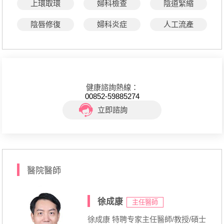
上環取環
婦科檢查
陰道緊縮
陰唇修復
婦科炎症
人工流產
健康諮詢熱線：
00852-59885274
立即諮詢
醫院醫師
徐成康
主任醫師
徐成康 特聘专家主任醫師/教授/碩士