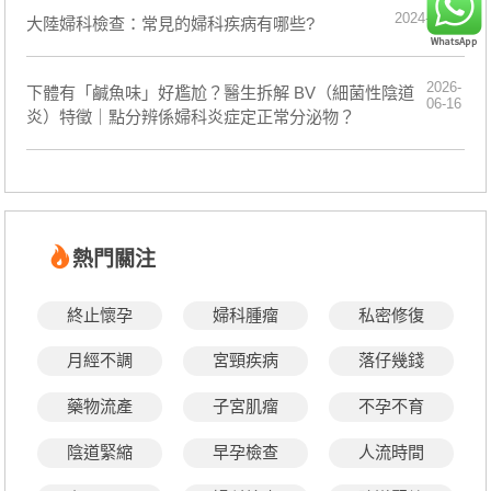
2024-12-19
​大陸婦科檢查：常見的婦科疾病有哪些?
2026-
下體有「鹹魚味」好尷尬？醫生拆解 BV（細菌性陰道
06-16
炎）特徵｜點分辨係婦科炎症定正常分泌物？
熱門關注
終止懷孕
婦科腫瘤
私密修復
月經不調
宮頸疾病
落仔幾錢
藥物流產
子宮肌瘤
不孕不育
陰道緊縮
早孕檢查
人流時間