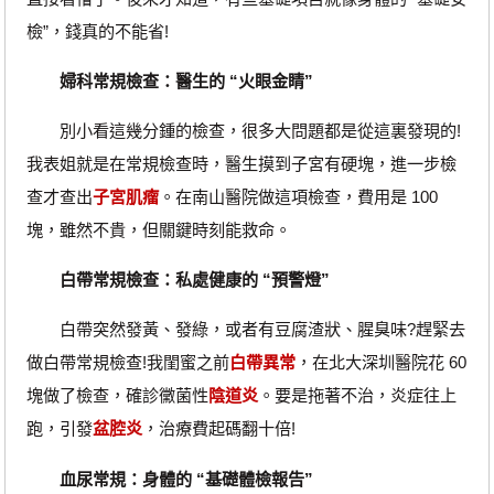
檢”，錢真的不能省!
婦科常規檢查：醫生的 “火眼金睛”
別小看這幾分鍾的檢查，很多大問題都是從這裏發現的!
我表姐就是在常規檢查時，醫生摸到子宮有硬塊，進一步檢
查才查出
子宮肌瘤
。在南山醫院做這項檢查，費用是 100
塊，雖然不貴，但關鍵時刻能救命。
白帶常規檢查：私處健康的 “預警燈”
白帶突然發黃、發綠，或者有豆腐渣狀、腥臭味?趕緊去
做白帶常規檢查!我閨蜜之前
白帶異常
，在北大深圳醫院花 60
塊做了檢查，確診黴菌性
陰道炎
。要是拖著不治，炎症往上
跑，引發
盆腔炎
，治療費起碼翻十倍!
血尿常規：身體的 “基礎體檢報告”