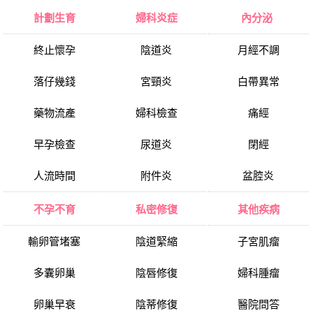
計劃生育
婦科炎症
內分泌
終止懷孕
陰道炎
月經不調
落仔幾錢
宮頸炎
白帶異常
藥物流產
婦科檢查
痛經
早孕檢查
尿道炎
閉經
人流時間
附件炎
盆腔炎
不孕不育
私密修復
其他疾病
輸卵管堵塞
陰道緊縮
子宮肌瘤
多囊卵巢
陰唇修復
婦科腫瘤
卵巢早衰
陰蒂修復
醫院問答