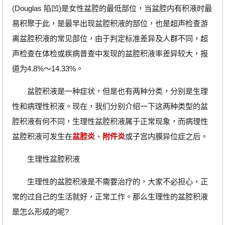
(Douglas 陷凹)是女性盆腔的最低部位，当盆腔内有积液时最
易积聚于此，是最早出现盆腔积液的部位，也是超声检查游
离盆腔积液的常见部位，由于判定标准差异及人群不同，超
声检查在体检或疾病普查中发现的盆腔积液率差异较大，报
道为4.8%～14.33%。
盆腔积液是一种症状，但是也有两种分类，分别是生理
性和病理性积液。现在，我们分别介绍一下这两种类型的盆
腔积液有何不同，生理性盆腔积液属于正常现象，而病理性
盆腔积液可发生在
盆腔炎
、
附件炎
或子宫内膜异位症之后。
生理性盆腔积液
生理性的盆腔积液是不需要治疗的，大家不必担心，正
常的过自己的生活就好，正常工作。那么生理性的盆腔积液
是怎么形成的呢?