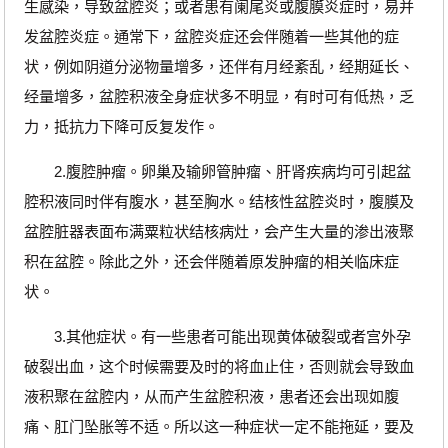
生感染，导致盆腔炎；或者患有阑尾炎或腹膜炎症时，易并
发盆腔炎症。通常下，盆腔炎症还会伴随着一些其他的症
状，例如阴道分泌物量增多，还伴有月经紊乱，经期延长、
经量增多，盆腔积液全身症状多不明显，有时可有低热，乏
力，抵抗力下降可反复发作。
2.腹腔肿瘤。卵巢及输卵管肿瘤、肝肾疾病均可引起盆
腔积液同时伴有腹水，甚至胸水。结核性盆腔炎时，腹膜及
盆腔脏器表面布满粟粒状结核病灶，会产生大量的渗出液聚
积在盆腔。除此之外，还会伴随着原发肿瘤的相关临床症
状。
3.其他症状。有一些患者可能出现黄体破裂或者宫外孕
破裂出血，这个时候需要及时的将血止住，否则就会导致血
液积聚在盆腔内，从而产生盆腔积液，患者还会出现如腹
痛、肛门坠胀等不适。所以这一种症状一定不能拖延，要及