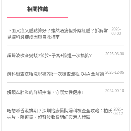
相關推薦
2026-
下面又痕又腫點算好？雖然唔痛但外陰紅腫？拆解常
03-03
見婦科炎症成因與自救指南
2025-06-30
超聲波檢查幾錢?盆腔+子宮+陰道一次搞掂?
2025-12-05
婦科檢查洗唔洗脫褲?第一次檢查流程 Q&A 全解讀
2024-09-10
解鎖盆腔炎的詳細指南，守護女性健康!
2026-
唔想喺香港排期？深圳怡康醫院婦科檢查全攻略：柏氏
03-12
抹片、陰道鏡、超聲波收費明細與港人體驗