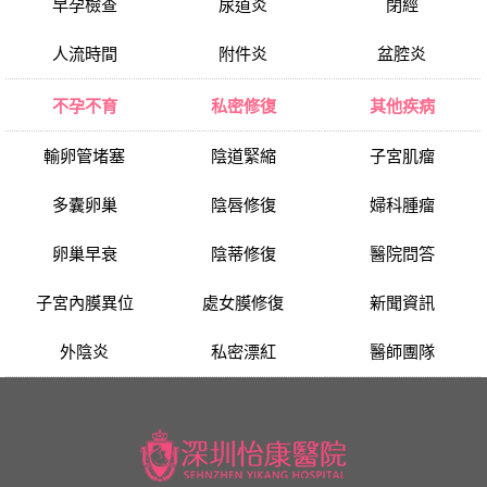
早孕檢查
尿道炎
閉經
人流時間
附件炎
盆腔炎
不孕不育
私密修復
其他疾病
輸卵管堵塞
陰道緊縮
子宮肌瘤
多囊卵巢
陰唇修復
婦科腫瘤
卵巢早衰
陰蒂修復
醫院問答
子宮內膜異位
處女膜修復
新聞資訊
外陰炎
私密漂紅
醫師團隊