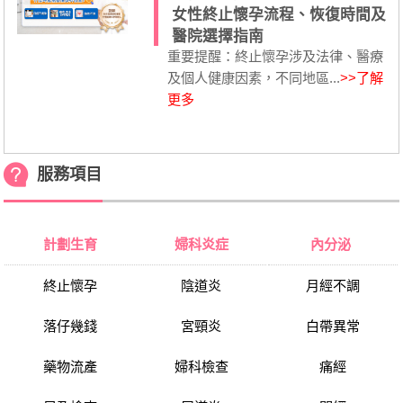
女性終止懷孕流程、恢復時間及
醫院選擇指南
重要提醒：終止懷孕涉及法律、醫療
及個人健康因素，不同地區...
>>了解
更多
服務項目
計劃生育
婦科炎症
內分泌
終止懷孕
陰道炎
月經不調
落仔幾錢
宮頸炎
白帶異常
藥物流產
婦科檢查
痛經