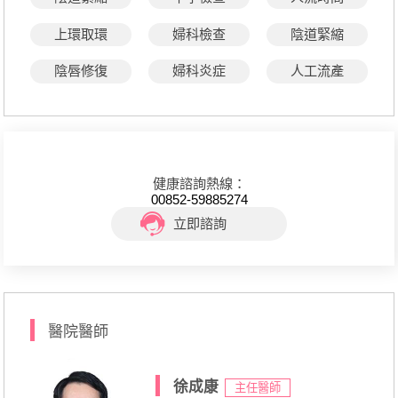
上環取環
婦科檢查
陰道緊縮
陰唇修復
婦科炎症
人工流產
健康諮詢熱線：
00852-59885274
立即諮詢
醫院醫師
徐成康
主任醫師