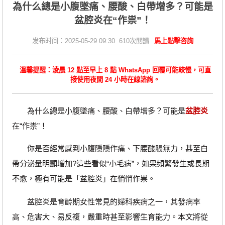
為什么總是小腹墜痛、腰酸、白帶增多？可能是
盆腔炎在“作祟”！
发布时间：2025-05-29 09:30 610次閱讀
馬上點擊咨詢
溫馨提醒：淩晨 12 點至早上 8 點 WhatsApp 回覆可能較慢，可直
接使用夜間 24 小時在線諮詢。
為什么總是小腹墜痛、腰酸、白帶增多？可能是
盆腔炎
在“作祟”！
你是否經常感到小腹隱隱作痛、下腰酸脹無力，甚至白
帶分泌量明顯增加?這些看似“小毛病”，如果頻繁發生或長期
不愈，極有可能是「盆腔炎」在悄悄作祟。
盆腔炎是育齡期女性常見的婦科疾病之一，其發病率
高、危害大、易反複，嚴重時甚至影響生育能力。本文將從