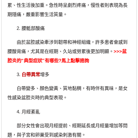
累、性生活後加重。急性時呈劇烈疼痛，慢性者則表現為長
期隱痛，嚴重影響生活質量。
2. 腰骶部酸痛
由於盆腔感染牽涉到韌帶和神經組織，許多患者會感到
腰酸背痛，尤其是在經期、久站或勞累後更加明顯。
>>>
盆
腔炎的“典型症狀”有哪些?
馬上點擊諮詢
3.
白帶異常
增多
白帶變多、顏色變黃、質地黏稠，有時伴有異味，是女
性感染盆腔炎時的典型表現。
4. 月經紊亂
部分女性會出現月經提前、經期延長或月經量增加等問
題，與子宮和卵巢受到感染刺激有關。