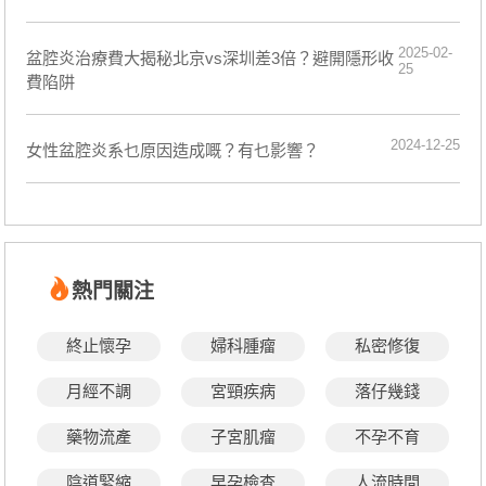
2025-02-
盆腔炎治療費大揭秘北京vs深圳差3倍？避開隱形收
25
費陷阱
2024-12-25
​女性盆腔炎系乜原因造成嘅？有乜影響？
熱門關注
終止懷孕
婦科腫瘤
私密修復
月經不調
宮頸疾病
落仔幾錢
藥物流產
子宮肌瘤
不孕不育
陰道緊縮
早孕檢查
人流時間