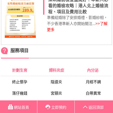
看的婚檢攻略｜港人北上婚檢流
程、項目及費用比較
準備結婚除了安排婚禮、影婚紗相，
不少香港準新人亦開始關注...
>>了解
更多
服務項目
計劃生育
婦科炎症
內分泌
終止懷孕
陰道炎
月經不調
落仔幾錢
宮頸炎
白帶異常
藥物流產
婦科檢查
痛經
網站首頁
立即預約
返回頂部