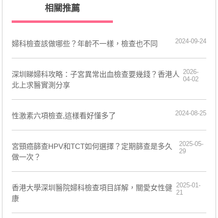
相關推薦
2024-09-24
婦科檢查該做哪些？年齡不一樣，檢查也不同
2026-
深圳睇婦科攻略：子宮異常出血檢查要幾錢？香港人
04-02
北上求醫實測分享
2024-08-25
​性激素六項檢查,這樣看好懂多了
2025-05-
宮頸癌篩查HPV和TCT如何選擇？定期篩查是多久
29
做一次？
2025-01-
香港大學深圳醫院婦科檢查項目詳解，關愛女性健
21
康