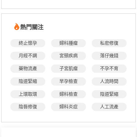
熱門關注
終止懷孕
婦科腫瘤
私密修復
月經不調
宮頸疾病
落仔幾錢
藥物流產
子宮肌瘤
不孕不育
陰道緊縮
早孕檢查
人流時間
上環取環
婦科檢查
陰道緊縮
陰唇修復
婦科炎症
人工流產