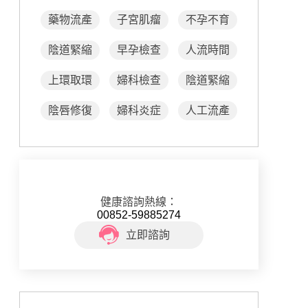
藥物流產
子宮肌瘤
不孕不育
陰道緊縮
早孕檢查
人流時間
上環取環
婦科檢查
陰道緊縮
陰唇修復
婦科炎症
人工流產
健康諮詢熱線：
00852-59885274
立即諮詢