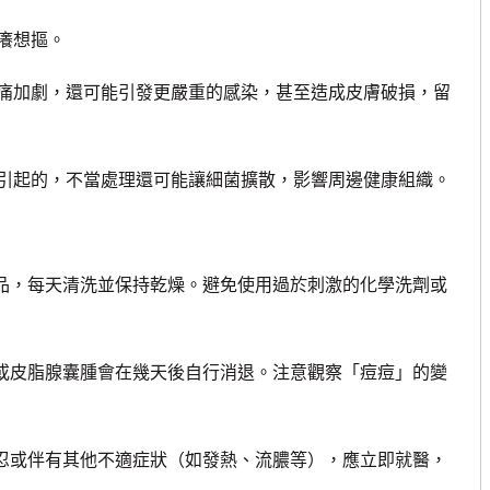
癢想摳。
加劇，還可能引發更嚴重的感染，甚至造成皮膚破損，留
起的，不當處理還可能讓細菌擴散，影響周邊健康組織。
品，每天清洗並保持乾燥。避免使用過於刺激的化學洗劑或
或皮脂腺囊腫會在幾天後自行消退。注意觀察「痘痘」的變
忍或伴有其他不適症狀（如發熱、流膿等），應立即就醫，