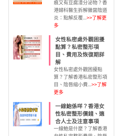
痕又有豆腐渣分泌物？香
港婦科醫生拆解黴菌陰道
炎：點解反覆...
>>了解更
多
女性私密處外觀困擾
點算？私密整形項
目、費用及恢復期詳
解
女性私密處外觀困擾點
算？了解香港私密整形項
目、陰唇縮小費...
>>了解
更多
一線鮑係咩？香港女
性私密整形價錢、適
合人士及注意事項
一線鮑是什麼？了解香港