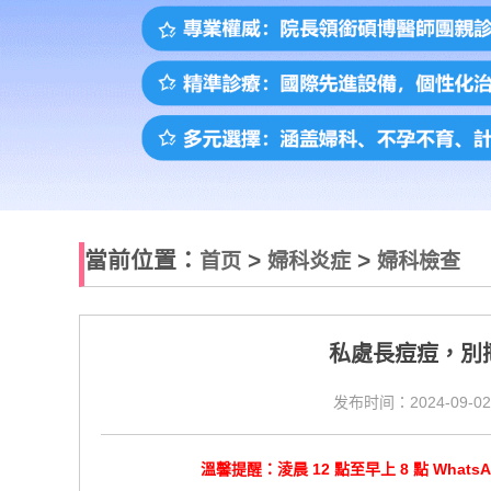
當前位置：
>
>
首页
婦科炎症
婦科檢查
​私處長痘痘，
发布时间：2024-09-02
溫馨提醒：淩晨 12 點至早上 8 點 Wha