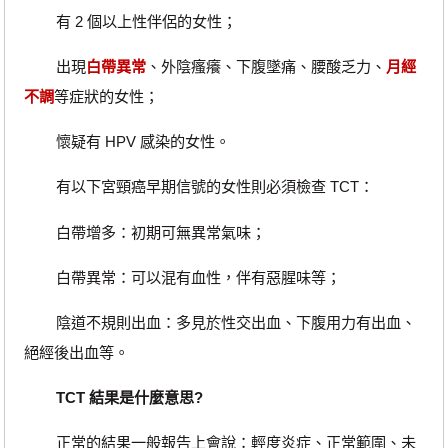
有 2 個以上性伴侶的女性；
出現
白帶異常
、外陰瘙癢、下腹墜痛、腰酸乏力、
月經
不調
等症狀的女性；
懷疑有 HPV 感染的女性。
有以下宮頸癌早期信號的女性則必須檢查 TCT：
白帶增多：初期可無異常氣味；
白帶異常：可以混有血性，伴有惡腥味等；
陰道不規則出血：多見於性交出血、下腹用力有出血、
絕經後出血等。
TCT 結果是什麼意思?
正常的結果一般報告上會說：輕度炎症、正常範圍、未