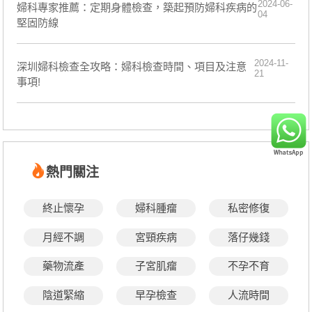
2024-06-
婦科專家推薦：定期身體檢查，築起預防婦科疾病的
04
堅固防線
2024-11-
​深圳婦科檢查全攻略：婦科檢查時間、項目及注意
21
事項!
熱門關注
終止懷孕
婦科腫瘤
私密修復
月經不調
宮頸疾病
落仔幾錢
藥物流產
子宮肌瘤
不孕不育
陰道緊縮
早孕檢查
人流時間