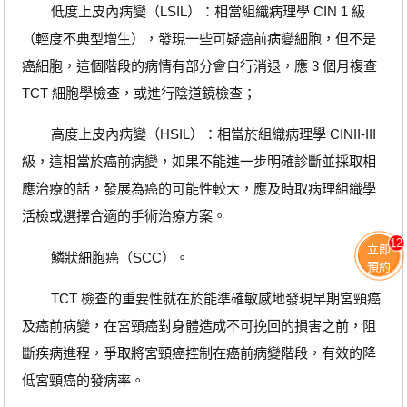
低度上皮內病變（LSIL）：相當組織病理學 CIN 1 級
（輕度不典型增生），發現一些可疑癌前病變細胞，但不是
癌細胞，這個階段的病情有部分會自行消退，應 3 個月複查
TCT 細胞學檢查，或進行陰道鏡檢查；
高度上皮內病變（HSIL）：相當於組織病理學 CINII-III
級，這相當於癌前病變，如果不能進一步明確診斷並採取相
應治療的話，發展為癌的可能性較大，應及時取病理組織學
活檢或選擇合適的手術治療方案。
12
立即
鱗狀細胞癌（SCC）。
預約
TCT 檢查的重要性就在於能準確敏感地發現早期宮頸癌
及癌前病變，在宮頸癌對身體造成不可挽回的損害之前，阻
斷疾病進程，爭取將宮頸癌控制在癌前病變階段，有效的降
低宮頸癌的發病率。