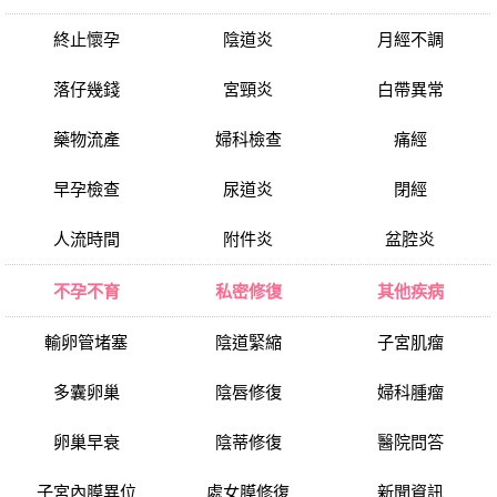
終止懷孕
陰道炎
月經不調
落仔幾錢
宮頸炎
白帶異常
藥物流產
婦科檢查
痛經
早孕檢查
尿道炎
閉經
人流時間
附件炎
盆腔炎
不孕不育
私密修復
其他疾病
輸卵管堵塞
陰道緊縮
子宮肌瘤
多囊卵巢
陰唇修復
婦科腫瘤
卵巢早衰
陰蒂修復
醫院問答
子宮內膜異位
處女膜修復
新聞資訊