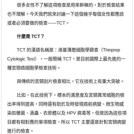
很多女性不了解這項檢查是用來幹嘛的，對於檢查結果
也不理解。今天我們就來討論一下這個幾乎每個女性都應該
或者必須要做的檢查——TCT。
什麼是 TCT？
TCT 的漢語名稱是：液基薄層細胞學篩查（Thinprep
Cytologic Test），一般簡稱 TCT，是目前國際上最先進的一
種宮頸癌細胞學檢查技術。
與傳統的宮頸刮片檢查相比，它在技術上有重大突破。
比如，在此技術下，標本的滿意度及宮頸異常細胞的檢
出率得到提高，同時還有助於及時發現癌前病變、微生物感
染如黴菌、滴蟲、衣原體以及 HPV 病毒等，但是因為這些項
目都有相對應的單項檢查，所以 TCT 主要還是針對宮頸病變
進行的檢查。