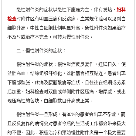
急性附件炎的症状以急性下腹痛为主，伴有发热，
妇科
检查
时附件区有明显压痛和反跳痛，血常规化验可以见到白
细胞升高，中性白细胞比例明显升高。急性附件炎如果治疗
不及时或治疗不完全，可转为慢性附件炎。
二、慢性附件炎的症状：
慢性附件炎的症状：慢性炎症反反复作，迁延日久，使
盆腔充血，结缔组织纤维化，盆腔器官相互黏连。患者出现
下腹部坠胀、疼痛及腰骶酸痛等症状，且往往在经期或劳累
后加重。妇科检查时双侧或单侧附件区压痛，增厚感，或出
现压痛性的包块，白细胞数目升高或正常。
慢性附件炎一旦形成，有30%的患者会出现不孕症，而
且反反复作的病情会对患者今后的生活或工作都会带来极大
的不便。因此，积极治疗和预防慢性附件炎是一个极为重要