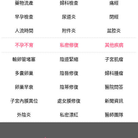
藥物流產
婦科檢查
痛經
早孕檢查
尿道炎
閉經
人流時間
附件炎
盆腔炎
不孕不育
私密修復
其他疾病
輸卵管堵塞
陰道緊縮
子宮肌瘤
多囊卵巢
陰唇修復
婦科腫瘤
卵巢早衰
陰蒂修復
醫院問答
子宮內膜異位
處女膜修復
新聞資訊
外陰炎
私密漂紅
醫師團隊