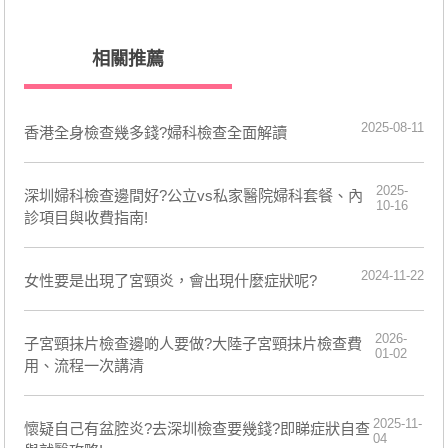
相關推薦
2025-08-11
香港全身檢查幾多錢?婦科檢查全面解讀
2025-
深圳婦科檢查邊間好?公立vs私家醫院婦科套餐、內
10-16
診項目與收費指南!
2024-11-22
女性要是出現了宮頸炎，會出現什麼症狀呢?
2026-
子宮頸抹片檢查邊啲人要做?大陸子宮頸抹片檢查費
01-02
用、流程一次講清
2025-11-
懷疑自己有盆腔炎?去深圳檢查要幾錢?即睇症狀自查
04