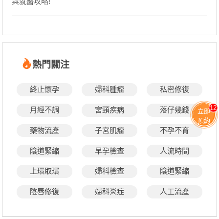
與就醫攻略!
熱門關注
終止懷孕
婦科腫瘤
私密修復
12
月經不調
宮頸疾病
落仔幾錢
立即
預約
藥物流產
子宮肌瘤
不孕不育
陰道緊縮
早孕檢查
人流時間
上環取環
婦科檢查
陰道緊縮
陰唇修復
婦科炎症
人工流產