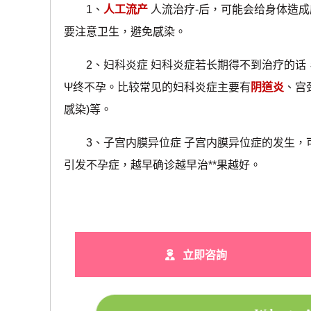
1、
人工流产
人流治疗-后，可能会给身体造成
要注意卫生，避免感染。
2、妇科炎症 妇科炎症若长期得不到治疗的话
Ψ终不孕。比较常见的妇科炎症主要有
阴道炎
、宫
感染)等。
3、子宫内膜异位症 子宫内膜异位症的发生，
引发不孕症，越早确诊越早治**果越好。
立即咨詢