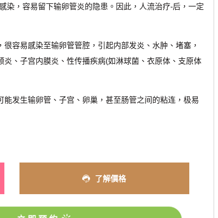
感染，容易留下输卵管炎的隐患。因此，人流治疗-后，一定
，很容易感染至输卵管管腔，引起内部发炎、水肿、堵塞，
颈炎、子宫内膜炎、性传播疾病(如淋球菌、衣原体、支原体
可能发生输卵管、子宫、卵巢，甚至肠管之间的粘连，极易
了解價格