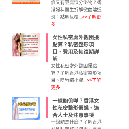
痕又有豆腐渣分泌物？香
港婦科醫生拆解黴菌陰道
炎：點解反覆...
>>了解更
多
女性私密處外觀困擾
點算？私密整形項
目、費用及恢復期詳
解
女性私密處外觀困擾點
算？了解香港私密整形項
目、陰唇縮小費...
>>了解
更多
一線鮑係咩？香港女
性私密整形價錢、適
合人士及注意事項
一線鮑是什麼？了解香港