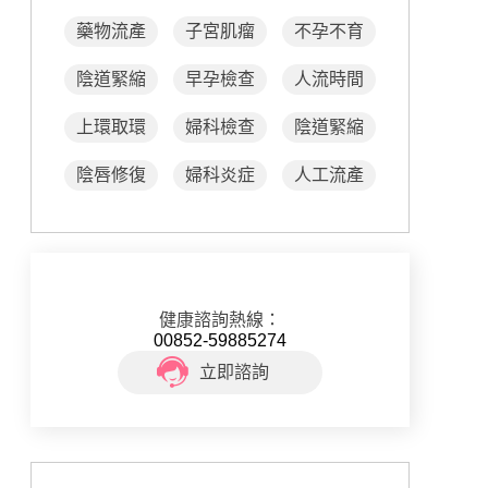
藥物流產
子宮肌瘤
不孕不育
陰道緊縮
早孕檢查
人流時間
上環取環
婦科檢查
陰道緊縮
陰唇修復
婦科炎症
人工流產
健康諮詢熱線：
00852-59885274
立即諮詢